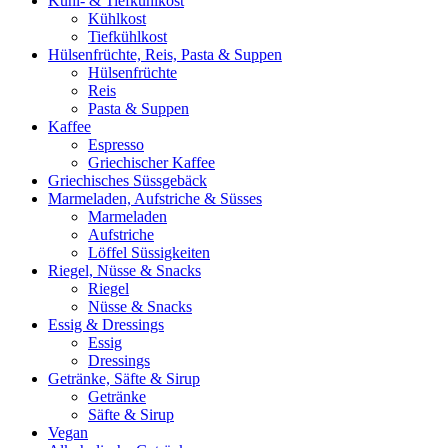
Kühl- & Tiefkühlkost
Kühlkost
Tiefkühlkost
Hülsenfrüchte, Reis, Pasta & Suppen
Hülsenfrüchte
Reis
Pasta & Suppen
Kaffee
Espresso
Griechischer Kaffee
Griechisches Süssgebäck
Marmeladen, Aufstriche & Süsses
Marmeladen
Aufstriche
Löffel Süssigkeiten
Riegel, Nüsse & Snacks
Riegel
Nüsse & Snacks
Essig & Dressings
Essig
Dressings
Getränke, Säfte & Sirup
Getränke
Säfte & Sirup
Vegan