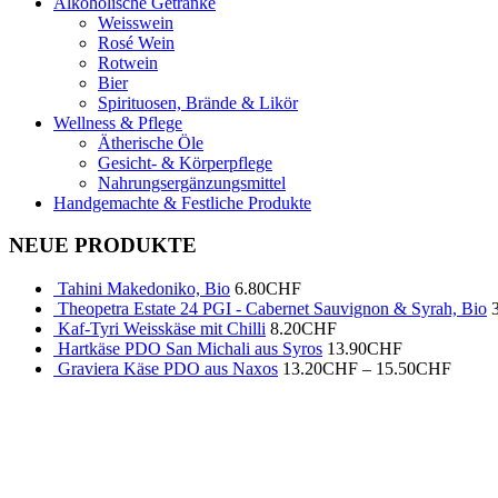
Alkoholische Getränke
Weisswein
Rosé Wein
Rotwein
Bier
Spirituosen, Brände & Likör
Wellness & Pflege
Ätherische Öle
Gesicht- & Körperpflege
Nahrungsergänzungsmittel
Handgemachte & Festliche Produkte
NEUE PRODUKTE
Tahini Makedoniko, Bio
6.80
CHF
Theopetra Estate 24 PGI - Cabernet Sauvignon & Syrah, Bio
Kaf-Tyri Weisskäse mit Chilli
8.20
CHF
Hartkäse PDO San Michali aus Syros
13.90
CHF
Graviera Käse PDO aus Naxos
13.20
CHF
–
15.50
CHF