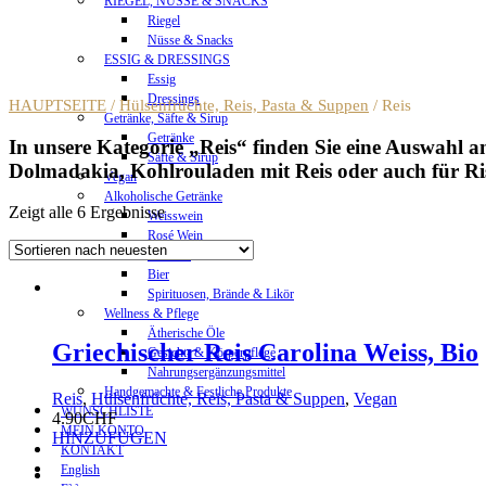
RIEGEL, NÜSSE & SNACKS
Riegel
Nüsse & Snacks
ESSIG & DRESSINGS
Essig
Dressings
HAUPTSEITE
/
Hülsenfrüchte, Reis, Pasta & Suppen
/ Reis
Getränke, Säfte & Sirup
Getränke
In unsere Kategorie „Reis“ finden Sie eine Auswahl an
Säfte & Sirup
Dolmadakia, Kohlrouladen mit Reis oder auch für Ris
Vegan
Alkoholische Getränke
Zeigt alle 6 Ergebnisse
Weisswein
Rosé Wein
Rotwein
Bier
Spirituosen, Brände & Likör
Wellness & Pflege
Ätherische Öle
Griechischer Reis Carolina Weiss, Bio
Gesicht- & Körperpflege
Nahrungsergänzungsmittel
Handgemachte & Festliche Produkte
Reis
,
Hülsenfrüchte, Reis, Pasta & Suppen
,
Vegan
WUNSCHLISTE
4.90
CHF
MEIN KONTO
HINZUFÜGEN
KONTAKT
English