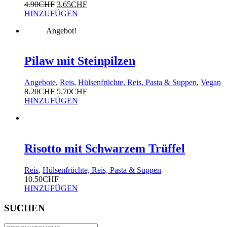
4.90
CHF
3.65
CHF
HINZUFÜGEN
Angebot!
Pilaw mit Steinpilzen
Angebote
,
Reis
,
Hülsenfrüchte, Reis, Pasta & Suppen
,
Vegan
8.20
CHF
5.70
CHF
HINZUFÜGEN
Risotto mit Schwarzem Trüffel
Reis
,
Hülsenfrüchte, Reis, Pasta & Suppen
10.50
CHF
HINZUFÜGEN
SUCHEN