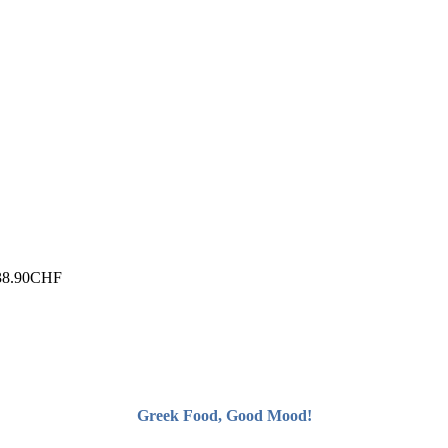
38.90
CHF
Greek Food, Good Mood!