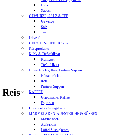
Dips
Saucen
GEWÜRZE, SALZ & TEE
Gewürze
Salz
Tee
Olivenöl
GRIECHISCHER HONIG
Käseprodukte
Kühl- & Tiefkühlkost
Kühlkost
Tiefkühlkost
Hülsenfrüchte, Reis, Pasta & Suppen
Hülsenfrüchte
Reis
Pasta & Suppen
Reis
KAFFEE
Griechischer Kaffee
Espresso
Griechisches Süssgebäck
MARMELADEN, AUFSTRICHE & SÜSSES
Marmeladen
Aufstriche
Löffel Süssigkeiten