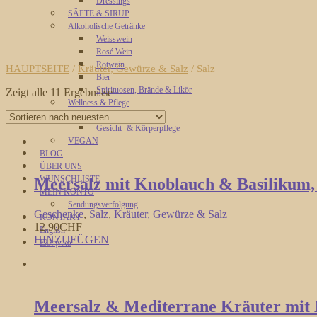
Dressings
SÄFTE & SIRUP
Alkoholische Getränke
Weisswein
Rosé Wein
Rotwein
HAUPTSEITE
/
Kräuter, Gewürze & Salz
/ Salz
Bier
Spirituosen, Brände & Likör
Zeigt alle 11 Ergebnisse
Wellness & Pflege
Ätherische Öle
Gesicht- & Körperpflege
VEGAN
BLOG
ÜBER UNS
WUNSCHLISTE
Meersalz mit Knoblauch & Basilikum,
MEIN KONTO
Sendungsverfolgung
Geschenke
,
Salz
,
Kräuter, Gewürze & Salz
KONTAKT
12.90
CHF
English
HINZUFÜGEN
Ελληνικα
Meersalz & Mediterrane Kräuter mit