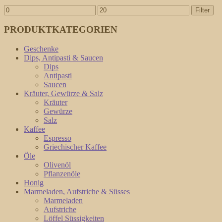
Filter
PRODUKTKATEGORIEN
Geschenke
Dips, Antipasti & Saucen
Dips
Antipasti
Saucen
Kräuter, Gewürze & Salz
Kräuter
Gewürze
Salz
Kaffee
Espresso
Griechischer Kaffee
Öle
Olivenöl
Pflanzenöle
Honig
Marmeladen, Aufstriche & Süsses
Marmeladen
Aufstriche
Löffel Süssigkeiten