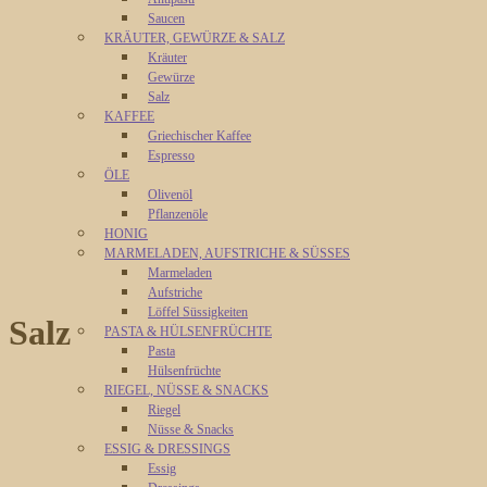
Saucen
KRÄUTER, GEWÜRZE & SALZ
Kräuter
Gewürze
Salz
KAFFEE
Griechischer Kaffee
Espresso
ÖLE
Olivenöl
Pflanzenöle
HONIG
MARMELADEN, AUFSTRICHE & SÜSSES
Marmeladen
Aufstriche
Löffel Süssigkeiten
Salz
PASTA & HÜLSENFRÜCHTE
Pasta
Hülsenfrüchte
RIEGEL, NÜSSE & SNACKS
Riegel
Nüsse & Snacks
ESSIG & DRESSINGS
Essig