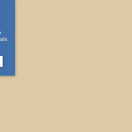
e
e
als