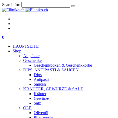
Search for:
0
HAUPTSEITE
Shop
Angebote
Geschenke
Geschenkboxen & Geschenkkörbe
DIPS, ANTIPASTI & SAUCEN
Dips
Antipasti
Saucen
KRÄUTER, GEWÜRZE & SALZ
Kräuter
Gewürze
Salz
ÖLE
Olivenöl
Pflanzenöle