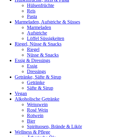
Hülsenfrüchte
Reis
Pasta
Marmeladen, Aufstriche & Süsses
Marmeladen
Aufstriche
Löffel Süssigkeiten
Riegel, Nüsse & Snacks
Riegel
Nüsse & Snacks
Essig & Dressings
Essig
Dressings
Getränke, Säfte & Sirup
Getränke
Säfte & Sirup
Vegan
Alkoholische Getränke
Weisswein
Rosé Wein
Rotwein
Bier
Spirituosen, Brände & Likör
Wellness & Pflege