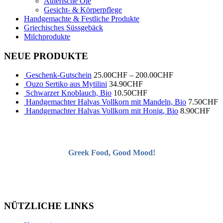
Ätherische Öle
Gesicht- & Körperpflege
Handgemachte & Festliche Produkte
Griechisches Süssgebäck
Milchprodukte
NEUE PRODUKTE
Geschenk-Gutschein
25.00
CHF
–
200.00
CHF
Ouzo Sertiko aus Mytilini
34.90
CHF
Schwarzer Knoblauch, Bio
10.50
CHF
Handgemachter Halvas Vollkorn mit Mandeln, Bio
7.50
CHF
Handgemachter Halvas Vollkorn mit Honig, Bio
8.90
CHF
Greek Food, Good Mood!
NÜTZLICHE LINKS