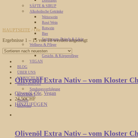
Dressings
SÄFTE & SIRUP
Alkoholische Getränke
Weisswein
Rosé Wein
Rotwein
HAUPTSEITE
/ Öle
Bier
Spirituosen, Brände & Likör
Ergebnisse 1 – 15 von 18 werden angezeigt
Wellness & Pflege
Ätherische Öle
Gesicht- & Körperpflege
VEGAN
BLOG
ÜBER UNS
WUNSCHLISTE
Olivenöl Extra Nativ – vom Kloster Ch
MEIN KONTO
Sendungsverfolgung
Olivenöl
,
Öle
,
Vegan
KONTAKT
24.50
CHF
English
HINZUFÜGEN
Ελληνικα
Olivenöl Extra Nativ – vom Kloster Ch