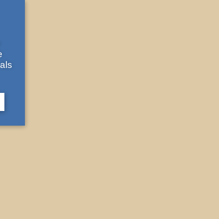
e
e
als