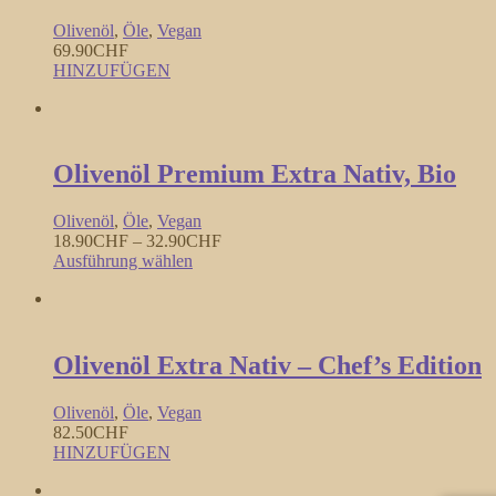
Olivenöl
,
Öle
,
Vegan
69.90
CHF
HINZUFÜGEN
Olivenöl Premium Extra Nativ, Bio
Olivenöl
,
Öle
,
Vegan
18.90
CHF
–
32.90
CHF
Ausführung wählen
Olivenöl Extra Nativ – Chef’s Edition
Olivenöl
,
Öle
,
Vegan
82.50
CHF
HINZUFÜGEN