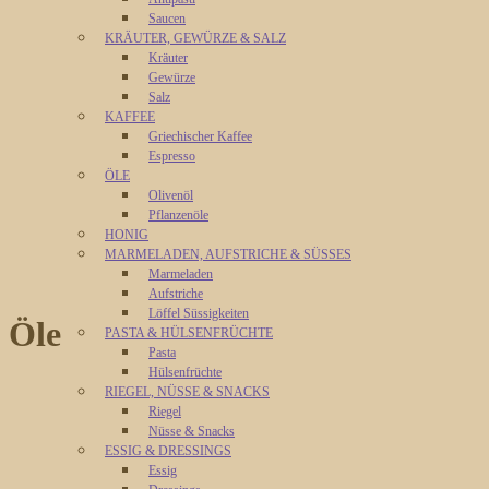
Saucen
KRÄUTER, GEWÜRZE & SALZ
Kräuter
Gewürze
Salz
KAFFEE
Griechischer Kaffee
Espresso
ÖLE
Olivenöl
Pflanzenöle
HONIG
MARMELADEN, AUFSTRICHE & SÜSSES
Marmeladen
Aufstriche
Löffel Süssigkeiten
Öle
PASTA & HÜLSENFRÜCHTE
Pasta
Hülsenfrüchte
RIEGEL, NÜSSE & SNACKS
Riegel
Nüsse & Snacks
ESSIG & DRESSINGS
Essig