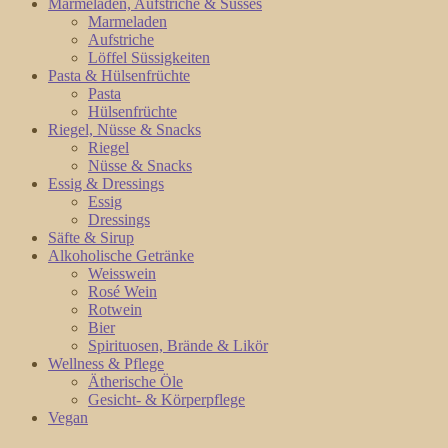
Marmeladen, Aufstriche & Süsses
Marmeladen
Aufstriche
Löffel Süssigkeiten
Pasta & Hülsenfrüchte
Pasta
Hülsenfrüchte
Riegel, Nüsse & Snacks
Riegel
Nüsse & Snacks
Essig & Dressings
Essig
Dressings
Säfte & Sirup
Alkoholische Getränke
Weisswein
Rosé Wein
Rotwein
Bier
Spirituosen, Brände & Likör
Wellness & Pflege
Ätherische Öle
Gesicht- & Körperpflege
Vegan