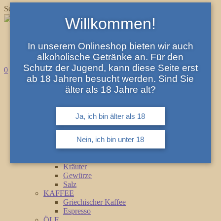
Search for:
Willkommen!
In unserem Onlineshop bieten wir auch
alkoholische Getränke an. Für den
Schutz der Jugend, kann diese Seite erst
0
ab 18 Jahren besucht werden. Sind Sie
HAUPTSEITE
älter als 18 Jahre alt?
SHOP
Angebote
Geschenke
Ja, ich bin älter als 18
DIPS, ANTIPASTI & SAUCEN
Dips
Nein, ich bin unter 18
Antipasti
Saucen
KRÄUTER, GEWÜRZE & SALZ
Kräuter
Gewürze
Salz
KAFFEE
Griechischer Kaffee
Espresso
ÖLE