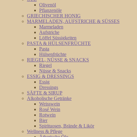
Olivenöl
Pflanzenöle
GRIECHISCHER HONIG
MARMELADEN, AUFSTRICHE & SÜSSES
Marmeladen
Aufstriche
Löffel Süssigkeiten
PASTA & HÜLSENFRÜCHTE
Pasta
Hülsenfrüchte
RIEGEL, NÜSSE & SNACKS
Riegel
Nüsse & Snacks
ESSIG & DRESSINGS
Essig
Dressings
SÄFTE & SIRUP
Alkoholische Getränke
Weisswein
Rosé Wein
Rotwein
Bier
Spirituosen, Brände & Likör
Wellness & Pflege
Ätherische Öle