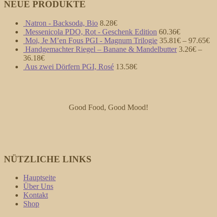
NEUE PRODUKTE
Natron - Backsoda, Bio
8.28
€
Messenicola PDO, Rot - Geschenk Edition
60.36
€
Moi, Je M’en Fous PGI - Magnum Trilogie
35.81
€
–
97.65
€
Handgemachter Riegel – Banane & Mandelbutter
3.26
€
–
36.18
€
Aus zwei Dörfern PGI, Rosé
13.58
€
Good Food, Good Mood!
NÜTZLICHE LINKS
Hauptseite
Über Uns
Kontakt
Shop