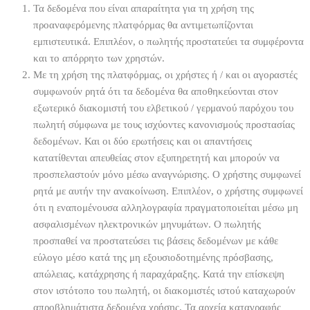
Τα δεδομένα που είναι απαραίτητα για τη χρήση της
προαναφερόμενης πλατφόρμας θα αντιμετωπίζονται
εμπιστευτικά. Επιπλέον, ο πωλητής προστατεύει τα συμφέροντα
και το απόρρητο των χρηστών.
Με τη χρήση της πλατφόρμας, οι χρήστες ή / και οι αγοραστές
συμφωνούν ρητά ότι τα δεδομένα θα αποθηκεύονται στον
εξωτερικό διακομιστή του ελβετικού / γερμανού παρόχου του
πωλητή σύμφωνα με τους ισχύοντες κανονισμούς προστασίας
δεδομένων. Και οι δύο ερωτήσεις και οι απαντήσεις
κατατίθενται απευθείας στον εξυπηρετητή και μπορούν να
προσπελαστούν μόνο μέσω αναγνώρισης. Ο χρήστης συμφωνεί
ρητά με αυτήν την ανακοίνωση. Επιπλέον, ο χρήστης συμφωνεί
ότι η εναπομένουσα αλληλογραφία πραγματοποιείται μέσω μη
ασφαλισμένων ηλεκτρονικών μηνυμάτων. Ο πωλητής
προσπαθεί να προστατεύσει τις βάσεις δεδομένων με κάθε
εύλογο μέσο κατά της μη εξουσιοδοτημένης πρόσβασης,
απώλειας, κατάχρησης ή παραχάραξης. Κατά την επίσκεψη
στον ιστότοπο του πωλητή, οι διακομιστές ιστού καταχωρούν
απροβλημάτιστα δεδομένα χρήσης. Τα αρχεία καταγραφής