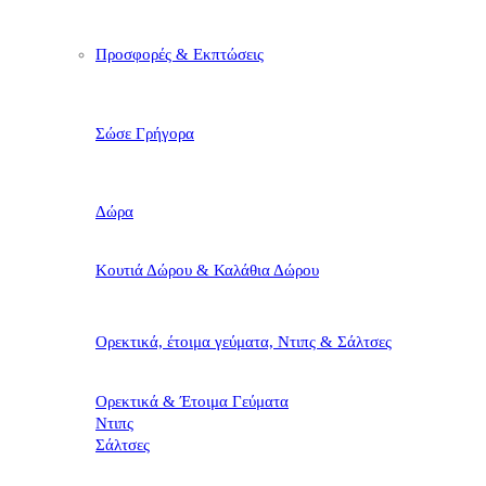
Προσφορές & Εκπτώσεις
Σώσε Γρήγορα
Δώρα
Κουτιά Δώρου & Καλάθια Δώρου
Ορεκτικά, έτοιμα γεύματα, Ντιπς & Σάλτσες
Ορεκτικά & Έτοιμα Γεύματα
Ντιπς
Σάλτσες