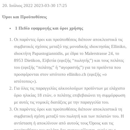
20. Ιούλιος 2022
2023-03-30 17:25
Όροι
Όροι και Προϋποθέσεις
1 Πεδίο εφαρμογής και όροι χρήσης
και
Οι παρόντες όροι και προϋποθέσεις διέπουν αποκλειστικά τις
Προϋποθέσεις
συμβατικές σχέσεις μεταξύ της μοναδικής ιδιοκτησίας Elliniko,
ιδιοκτήτη Papastogiannidis, με έδρα το Malerstrasse 24, το
8953 Dietikon, Ελβετία (εφεξής “πωλητής”) και τους πελάτες
του (εφεξής “πελάτης” ή “αγοραστής”) για τα προϊόντα που
προσφέρονται στον ιστότοπο elliniko.ch (εφεξής «ο
ιστότοπος»).
Για όλες τις παραγγελίες αλκοολούχων προϊόντων με ελάχιστο
όριο ηλικίας 18 ετών, ο πελάτης επιβεβαιώνει τη συμμόρφωση
με αυτές τις νομικές διατάξεις με την παραγγελία του.
Οι παρόντες όροι και προϋποθέσεις διέπουν αποκλειστικά τη
συμβατική σχέση μεταξύ του πωλητή και των πελατών του. Η
αντίσταση ή αποκλίνουν από αυτούς τους Όρους και τις
προϋποθέσεις του πελάτη δεν αναγνωρίζονται, εκτός αν ο