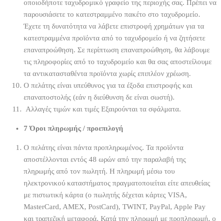
οποιοδήποτε ταχυδρομικό γραφείο της περιοχής σας. Πρέπει να
παρουσιάσετε το κατεστραμμένο πακέτο στο ταχυδρομείο.
Έχετε τη δυνατότητα να λάβετε επιστροφή χρημάτων για τα
κατεστραμμένα προϊόντα από το ταχυδρομείο ή να ζητήσετε
επαναπροώθηση. Σε περίπτωση επαναπροώθηση, θα λάβουμε
τις πληροφορίες από το ταχυδρομείο και θα σας αποστείλουμε
τα αντικατασταθέντα προϊόντα χωρίς επιπλέον χρέωση.
Ο πελάτης είναι υπεύθυνος για τα έξοδα επιστροφής και
επαναποστολής (εάν η διεύθυνση δε είναι σωστή).
Αλλαγές τιμών και τιμές Εξαιρούνται τα σφάλματα.
7 Όροι πληρωμής / προεπιλογή
Ο πελάτης είναι πάντα προπληρωμένος. Τα προϊόντα
αποστέλλονται εντός 48 ωρών από την παραλαβή της
πληρωμής από τον πωλητή. Η πληρωμή μέσω του
ηλεκτρονικού καταστήματος πραγματοποιείται είτε απευθείας
με πιστωτική κάρτα (ο πωλητής δέχεται κάρτες VISA,
MasterCard, AMEX, PostCard), TWINT, PayPal, Apple Pay
και τραπεζική μεταφορά. Κατά την πληρωμή με προπληρωμή, ο