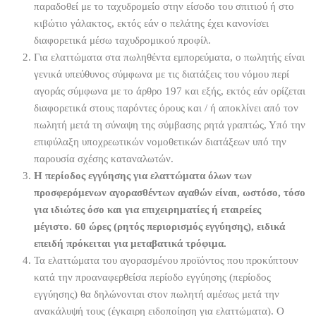
παραδοθεί με το ταχυδρομείο στην είσοδο του σπιτιού ή στο
κιβώτιο γάλακτος, εκτός εάν ο πελάτης έχει κανονίσει
διαφορετικά μέσω ταχυδρομικού προφίλ.
Για ελαττώματα στα πωληθέντα εμπορεύματα, ο πωλητής είναι
γενικά υπεύθυνος σύμφωνα με τις διατάξεις του νόμου περί
αγοράς σύμφωνα με το άρθρο 197 και εξής, εκτός εάν ορίζεται
διαφορετικά στους παρόντες όρους και / ή αποκλίνει από τον
πωλητή μετά τη σύναψη της σύμβασης ρητά γραπτώς, Υπό την
επιφύλαξη υποχρεωτικών νομοθετικών διατάξεων υπό την
παρουσία σχέσης καταναλωτών.
Η περίοδος εγγύησης για ελαττώματα όλων των
προσφερόμενων αγορασθέντων αγαθών είναι, ωστόσο, τόσο
για ιδιώτες όσο και για επιχειρηματίες ή εταιρείες
μέγιστο.
60 ώρες (ρητός περιορισμός εγγύησης), ειδικά
επειδή πρόκειται για μεταβατικά τρόφιμα.
Τα ελαττώματα του αγορασμένου προϊόντος που προκύπτουν
κατά την προαναφερθείσα περίοδο εγγύησης (περίοδος
εγγύησης) θα δηλώνονται στον πωλητή αμέσως μετά την
ανακάλυψή τους (έγκαιρη ειδοποίηση για ελαττώματα). Ο