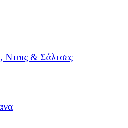
, Ντιπς & Σάλτσες
ανα