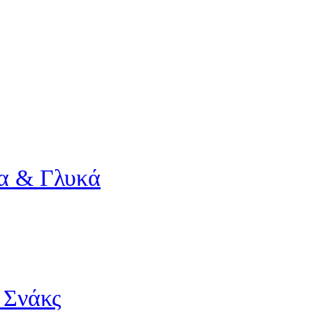
α & Γλυκά
 Σνάκς