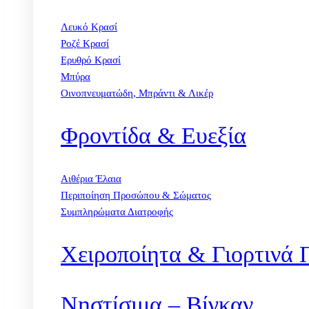
Λευκό Κρασί
Ροζέ Κρασί
Ερυθρό Κρασί
Μπύρα
Οινοπνευματώδη, Μπράντι & Λικέρ
Φροντίδα & Ευεξία
Αιθέρια Έλαια
Περιποίηση Προσώπου & Σώματος
Συμπληρώματα Διατροφής
Χειροποίητα & Γιορτινά 
Νηστίσιμα – Βίγκαν