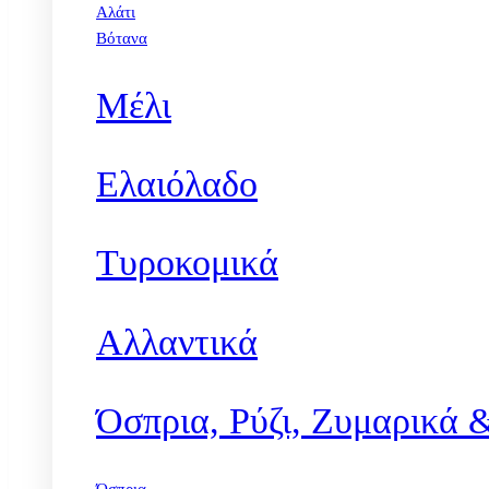
Αλάτι
Βότανα
Μέλι
Ελαιόλαδο
Τυροκομικά
Αλλαντικά
Όσπρια, Ρύζι, Ζυμαρικά 