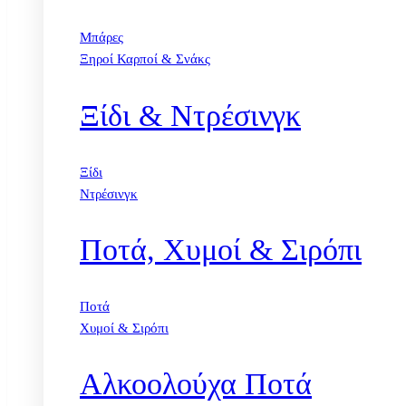
Μπάρες
Ξηροί Καρποί & Σνάκς
Ξίδι & Ντρέσινγκ
Ξίδι
Ντρέσινγκ
Ποτά, Χυμοί & Σιρόπι
Ποτά
Χυμοί & Σιρόπι
Αλκοολούχα Ποτά