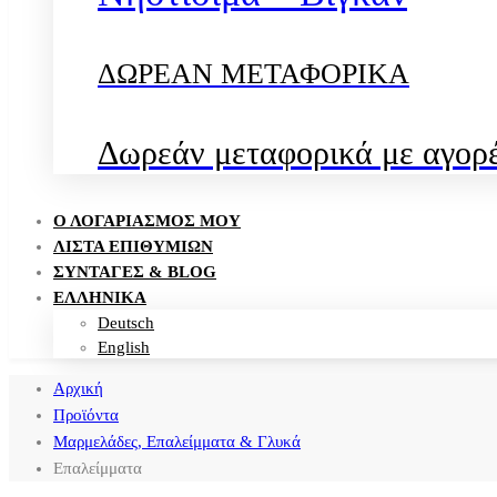
ΔΩΡΕΑΝ ΜΕΤΑΦΟΡΙΚΑ
Δωρεάν μεταφορικά με αγορέ
Ο ΛΟΓΑΡΙΑΣΜΌΣ ΜΟΥ
ΛΊΣΤΑ ΕΠΙΘΥΜΙΏΝ
ΣΥΝΤΑΓΈΣ & BLOG
ΕΛΛΗΝΙΚΑ
Deutsch
English
Αρχική
Προϊόντα
Μαρμελάδες, Επαλείμματα & Γλυκά
Επαλείμματα