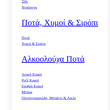
Ξίδι
Ντρέσινγκ
Ποτά, Χυμοί & Σιρόπι
Ποτά
Χυμοί & Σιρόπι
Αλκοολούχα Ποτά
Λευκό Κρασί
Ροζέ Κρασί
Ερυθρό Κρασί
Μπύρα
Οινοπνευματώδη, Μπράντι & Λικέρ