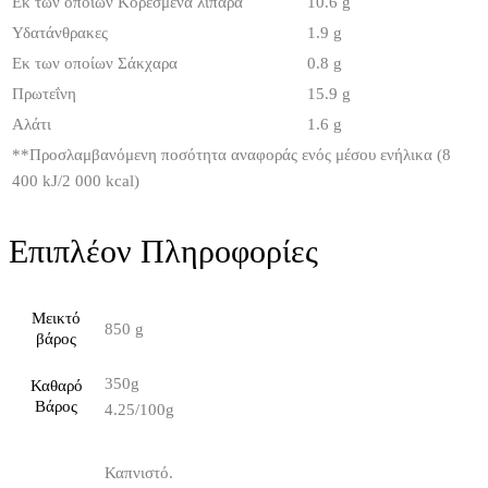
Εκ των οποίων Κορεσμένα λιπαρά
10.6 g
Υδατάνθρακες
1.9 g
Εκ των οποίων Σάκχαρα
0.8 g
Πρωτεΐνη
15.9 g
Αλάτι
1.6 g
**
Προσλαμβανόμενη ποσότητα αναφοράς ενός μέσου ενήλικα (8
400 kJ/2 000 kcal)
Επιπλέον Πληροφορίες
Μεικτό
850 g
βάρος
350g
Καθαρό
Βάρος
4.25/100g
Καπνιστό.