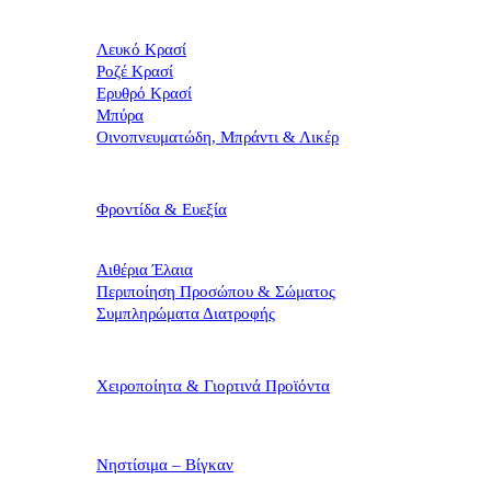
Λευκό Κρασί
Ροζέ Κρασί
Ερυθρό Κρασί
Μπύρα
Οινοπνευματώδη, Μπράντι & Λικέρ
Φροντίδα & Ευεξία
Αιθέρια Έλαια
Περιποίηση Προσώπου & Σώματος
Συμπληρώματα Διατροφής
Χειροποίητα & Γιορτινά Προϊόντα
Νηστίσιμα – Βίγκαν