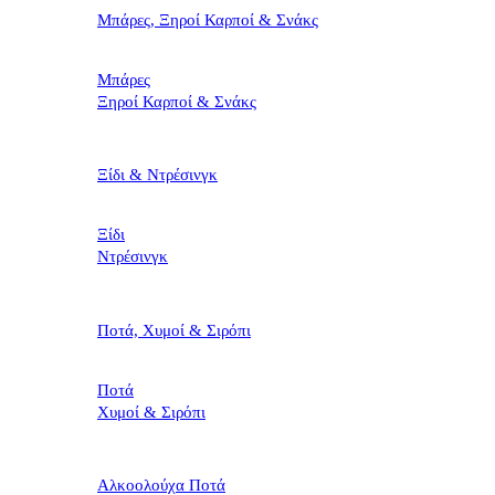
Μπάρες, Ξηροί Καρποί & Σνάκς
Μπάρες
Ξηροί Καρποί & Σνάκς
Ξίδι & Ντρέσινγκ
Ξίδι
Ντρέσινγκ
Ποτά, Χυμοί & Σιρόπι
Ποτά
Χυμοί & Σιρόπι
Αλκοολούχα Ποτά