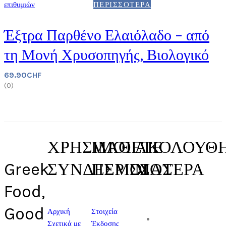
επιθυμιών
ΠΕΡΙΣΣΌΤΕΡΑ
Έξτρα Παρθένο Ελαιόλαδο – από
τη Μονή Χρυσοπηγής, Βιολογικό
69.90
CHF
(
0
)
ΧΡΗΣΙΜΟΙ
ΜΑΘΕΤΕ
ΑΚΟΛΟΥΘ
Greek
ΣΥΝΔΕΣΜΟΙ
ΠΕΡΙΣΣΟΤΕΡΑ
ΜΑΣ
Food,
Good
Αρχική
Στοιχεία
Σχετικά με
Έκδοσης