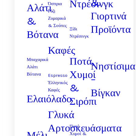
&
Ντρέσινγκ
Όσπρια
Αλάτι
Ρύζι
Γιορτινά
&
Ζυμαρικά
& Σούπες
Προϊόντα
Ξίδι
Βότανα
Ντρέσινγκ
Καφές
Ποτά,
Μπαχαρικά
Νηστίσιμα
Αλάτι
Χυμοί
Βότανα
Espresso
–
Έλληνικός
&
Βίγκαν
Καφές
Ελαιόλαδο
Σιρόπι
Γλυκά
Αρτοσκευάσματα
Ποτά
Μέλι
Χυμοί &