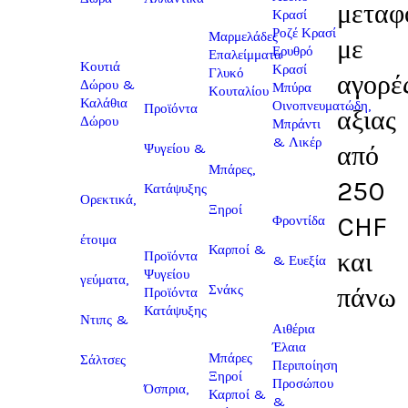
μεταφ
Κρασί
Ροζέ Κρασί
Μαρμελάδες
με
Ερυθρό
Επαλείμματα
Κουτιά
Κρασί
Γλυκό
αγορέ
Δώρου &
Μπύρα
Κουταλίου
Καλάθια
Οινοπνευματώδη,
Προϊόντα
αξιας
Δώρου
Μπράντι
& Λικέρ
από
Ψυγείου &
Μπάρες,
250
Κατάψυξης
Ορεκτικά,
Ξηροί
CHF
Φροντίδα
έτοιμα
Καρποί &
και
Προϊόντα
& Ευεξία
Ψυγείου
γεύματα,
πάνω
Σνάκς
Προϊόντα
Κατάψυξης
Ντιπς &
Αιθέρια
Έλαια
Μπάρες
Σάλτσες
Περιποίηση
Ξηροί
Προσώπου
Όσπρια,
Καρποί &
&