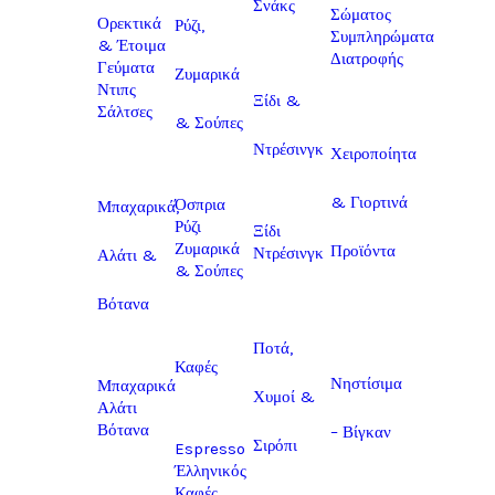
Σνάκς
Σώματος
Ορεκτικά
Ρύζι,
Συμπληρώματα
& Έτοιμα
Διατροφής
Γεύματα
Ζυμαρικά
Ντιπς
Ξίδι &
Σάλτσες
& Σούπες
Ντρέσινγκ
Χειροποίητα
& Γιορτινά
Όσπρια
Μπαχαρικά,
Ρύζι
Ξίδι
Ζυμαρικά
Προϊόντα
Ντρέσινγκ
Αλάτι &
& Σούπες
Βότανα
Ποτά,
Καφές
Νηστίσιμα
Μπαχαρικά
Χυμοί &
Αλάτι
Βότανα
– Βίγκαν
Σιρόπι
Espresso
Έλληνικός
Καφές