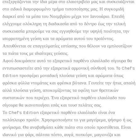
επεξεργάζονται την ίδια μέρα στο ελαιοτριβείο μας και συσκευάζονται
στο ειδικά διαμορφωμένο τμήμα τυποποίησης μας. Η συγκομιδή
διαρκεί από τα μέσα του Νοεμβρίου μέχρι τον Ιανουάριο. Επειδή
ελέγχουμε ολόκληρη τη διαδικασία από το δέντρο έως την τελική
συσκευασία μπoρούμε να σας εγγυηθούμε την υψηλή ποιότητα, την
ισορροπημένη γεύση και τα αρώματα αυτού του προϊόντος.
Απευθύνεται σε επαγγελματίες εστίασης που θέλουν να εμπλουτίζουν
τα πιάτα τους με ιδιαίτερες γεύσεις.
Αφού δοκιμάσετε αυτό το εξαιρετικό παρθένο ελαιόλαδο σίγουρα θα
εντυπωσιαστείτε από την εξαιρετικά αρμονική σύνθεσή του. To Chef’s
Edition προσφέρει μοναδική πλούσια γεύση και αρώματα όπως
φρέσκα φύλλα ντομάτας και φρέσκα βότανα. Γευτείτε την ήπια, απαλή
αλλά πλούσια γεύση, αποκομίζοντας τα οφέλη των θρεπτικών
συστατικών που περιέχει. Ένα εξαιρετικό παρθένο ελαιόλαδο που
σίγουρα θα ικανοποιήσει εσάς και τουσ πελάτες σας.
Το Chef’s Edition εξαιρετικό παρθένο ελαιόλαδο είναι ένα
πολύπλευρο προϊόν. Χρησιμοποιήστε το για μαγείρεμα, ψήσιμο ή ως
φινίρισμα. Θα αναβαθμίσει κάθε πιάτο στο οποίο προστίθεται. Είναι
ιδανικό για ψάρι, σάλτσα πέστο, αυγά, ποπκόρν, μαγιονέζα και