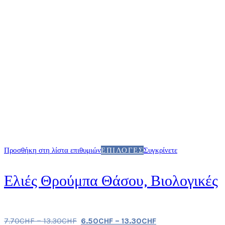
Προσθήκη στη λίστα επιθυμιών
ΕΠΙΛΟΓΈΣ
Συγκρίνετε
Ελιές Θρούμπα Θάσου, Βιολογικές
7.70
CHF
–
13.30
CHF
6.50
CHF
–
13.30
CHF