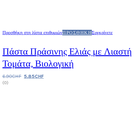
Προσθήκη στη λίστα επιθυμιών
ΠΡΟΣΘΉΚΗ
Συγκρίνετε
Πάστα Πράσινης Ελιάς με Λιαστή
Τομάτα, Βιολογική
6.90
CHF
5.85
CHF
(
0
)