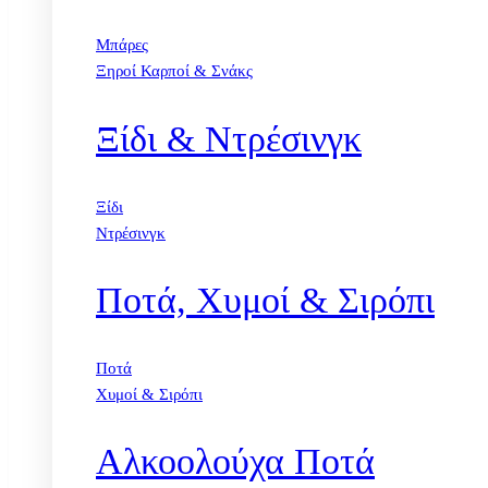
Μπάρες
Ξηροί Καρποί & Σνάκς
Ξίδι & Ντρέσινγκ
Ξίδι
Ντρέσινγκ
Ποτά, Χυμοί & Σιρόπι
Ποτά
Χυμοί & Σιρόπι
Αλκοολούχα Ποτά