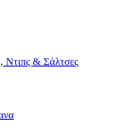
, Ντιπς & Σάλτσες
ανα