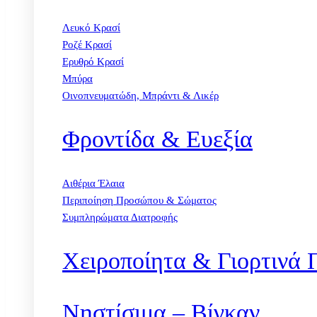
Λευκό Κρασί
Ροζέ Κρασί
Ερυθρό Κρασί
Μπύρα
Οινοπνευματώδη, Μπράντι & Λικέρ
Φροντίδα & Ευεξία
Αιθέρια Έλαια
Περιποίηση Προσώπου & Σώματος
Συμπληρώματα Διατροφής
Χειροποίητα & Γιορτινά 
Νηστίσιμα – Βίγκαν