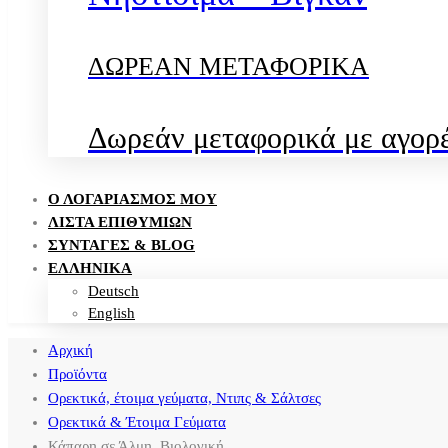
ΔΩΡΕΑΝ ΜΕΤΑΦΟΡΙΚΑ
Δωρεάν μεταφορικά με αγορέ
Ο ΛΟΓΑΡΙΑΣΜΌΣ ΜΟΥ
ΛΊΣΤΑ ΕΠΙΘΥΜΙΏΝ
ΣΥΝΤΑΓΈΣ & BLOG
ΕΛΛΗΝΙΚΑ
Deutsch
English
Αρχική
Προϊόντα
Ορεκτικά, έτοιμα γεύματα, Ντιπς & Σάλτσες
Ορεκτικά & Έτοιμα Γεύματα
Κάπαρη σε Άλμη, Βιολογική