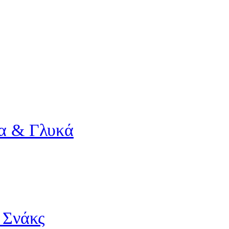
α & Γλυκά
 Σνάκς