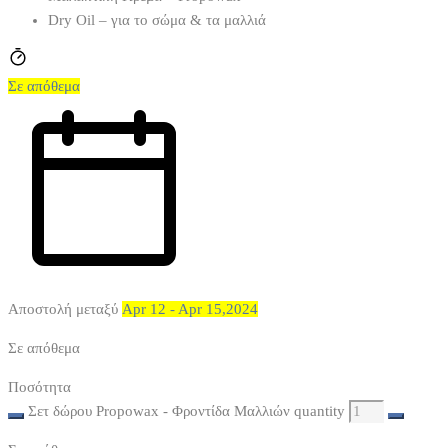
Dry Oil – για το σώμα & τα μαλλιά
Σε απόθεμα
Αποστολή μεταξύ
Apr 12 - Apr 15,2024
Σε απόθεμα
Ποσότητα
Σετ δώρου Propowax - Φροντίδα Μαλλιών quantity