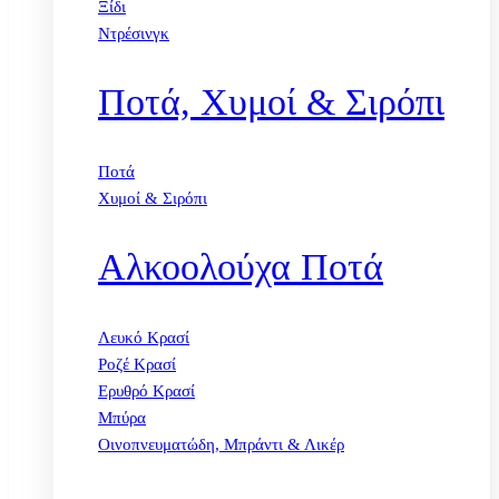
Ξίδι
Ντρέσινγκ
Ποτά, Χυμοί & Σιρόπι
Ποτά
Χυμοί & Σιρόπι
Αλκοολούχα Ποτά
Λευκό Κρασί
Ροζέ Κρασί
Ερυθρό Κρασί
Μπύρα
Οινοπνευματώδη, Μπράντι & Λικέρ