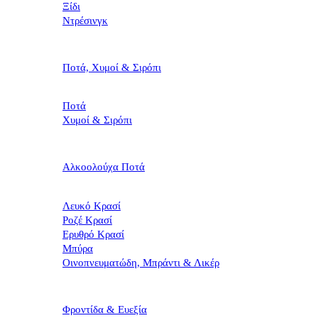
Ξίδι
Ντρέσινγκ
Ποτά, Χυμοί & Σιρόπι
Ποτά
Χυμοί & Σιρόπι
Αλκοολούχα Ποτά
Λευκό Κρασί
Ροζέ Κρασί
Ερυθρό Κρασί
Μπύρα
Οινοπνευματώδη, Μπράντι & Λικέρ
Φροντίδα & Ευεξία