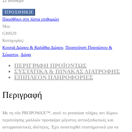
Σε απόθεμα
ΠΡΟΣΘΉΚΗ
Προσθήκη στη λίστα επιθυμιών
Sku:
GI0029
Κατηγορίες:
Κουτιά Δώρου & Καλάθια Δώρου
,
Περιποίηση Προσώπου &
Σώματος
,
Δώρα
ΠΕΡΙΓΡΑΦΗ ΠΡΟΪΟΝΤΩΣ
ΣΥΣΤΑΤΙΚΆ & ΠΊΝΑΚΑΣ ΔΙΑΤΡΟΦΉΣ
ΕΠΙΠΛΈΟΝ ΠΛΗΡΟΦΟΡΊΕΣ
Περιγραφή
Με τη νέα PROPOWAX™, αυτό το premium πλήρες σετ δώρου
περιποίησης μαλλιών προσφέρει μέγιστες αντιοξειδωτικές και
αντιρρυπαντικές ιδιότητες. Έχει αναπτυχθεί επιστημονικά για να