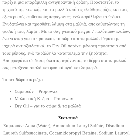
παρέχει μια απαράμιλλη αντιγηραντική δράση. Προστατεύει το
τριχωτό της κεφαλής και τα μαλλιά από τις ελεύθερες ρίζες και τους
εξωτερικούς επιθετικούς παράγοντες, ενώ παράλληλα τα θρέφει.
Ενυδατώνει και προσθέτει λάμψη στα μαλλιά, αποκαθιστώντας τη
φυσική τους λάμψη. Με το σαγηνευτικό μείγμα 7 πολύτιμων ελαίων,
ένα νέκταρ για το πρόσωπο, το σώμα και τα μαλλιά. Γεμάτο με
ισχυρά αντιοξειδωτικά, το Dry Oil παρέχει μέγιστη προστασία από
τους ρύπους, ενώ παράλληλα καταπολεμά την ξηρότητα.
Απορροφάται σε δευτερόλεπτα, αφήνοντας το δέρμα και τα μαλλιά
σας μεταξένια απαλά και φυσικά υγιή και λαμπερά.
Το σετ δώρου περιέχει:
Σαμπουάν – Propowax
Μαλακτική Κρέμα – Propowax
Dry Oil – για το σώμα & τα μαλλιά
Συστατικά
Σαμπουάν: Aqua (Water), Ammonium Lauryl Sulfate, Disodium
Laureth Sulfosuccinate, Cocamidopropyl Betaine, Sodium Lauroyl