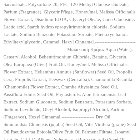
Sarcosinate, Polysorbate-20, PEG-120 Methyl Glucose Dioleate,
Parfum (Fragrance), GlycerinPflege, Honey/mel, Melissa Officinalis
Flower Extract, Disodium EDTA, Glyceryl Oleate, Coco Glucoside,
Lactic acid, Starch hydroxypropyltrimonium chloride, Sodium
Lactate, Sodium Benzoate, Potassium Sorbate, Phenoxyethanol,
Ethylhexylglycerin, Caramel, Hexyl Cinnamal.--------------------------
---------------------------------------- Μαλακτική Κρέμα: Aqua (Water),
Cetearyl Alcohol, Behentrimonium Chloride, Betaine, Glycerin,
Olea Europaea (Olive) Fruit Oil, Honey/mel, Melissa Officinalis
Flower Extract, Helianthus Annuus (Sunflower) Seed Oil, Propolis
Cera, Propolis Extract, Beeswax (Cera alba), Chamomilla Recutita
(Chamomile) Flower Extract, Crambe Abyssinica Seed Oil,
Passiflora Edulis Seed Oil, Phytosterols, Aloe Barbadensis Leaf
Extract, Sodium Gluconate, Sodium Benzoate, Potassium Sorbate,
Sodium Levulinate, Oleyl Alcohol, Isopropyl Alcohol, Parfum
(Fragrance), Hexyl Cinnamal.--------------------- Dry Oil:
Simmondsia Chinensis (jojoba) Seed Oil, Vitis Vinifera (grape) Seed
Oil Pseudozyma Epicola/Olive Fruit Oil Ferment Filtrate, Isoamyl
Laurate, C 13-15 Alkane, Sclerocarya Birrea (marula) Seed Oil,