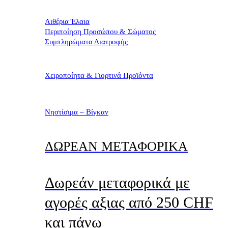
Αιθέρια Έλαια
Περιποίηση Προσώπου & Σώματος
Συμπληρώματα Διατροφής
Χειροποίητα & Γιορτινά Προϊόντα
Νηστίσιμα – Βίγκαν
ΔΩΡΕΑΝ ΜΕΤΑΦΟΡΙΚΑ
Δωρεάν μεταφορικά με
αγορές αξιας από 250 CHF
και πάνω