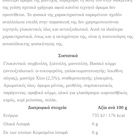
ιδιαίτερο άρωμα της μαστίχας παραχωρεί τη θέση του στην διακριτική
της γεύση σχετικά γρήγορα αφού κανένα τεχνητό άρωμα δεν
προστίθεται. Τα φυσικά της χαρακτηριστικά παραμένουν σχεδόν
αναλλοίωτα επειδή στην παρασκευή της δεν χρησιμοποιούνται
τεχνητές γλυκαντικές ύλες και αντιοξειδωτικά. Αυτά τα ιδιαίτερα
χαρακτηριστικά, όπως και η σκληρότητα της, είναι η πιστοποίηση της
αυταπόδεικτης φυσικότητας της.
Συστατικά
Γλυκαντικά: σορβιτόλη, ξυλιτόλη, μαννιτόλη. Βασικό κόμμι
(αντιοξειδωτικό: α-τοκοφερόλη, γαλακτωματοποιητής: λεκιθίνη
σόγιας), μαστίχα Χίου (2,5%), σταθεροποιητής: γλυκερίνη.
Αρωματικές ύλες: άρωμα μέντας, μενθόλη, συμπυκνωτικός
παράγοντας: αραβικό κόμμι, υλικό για γλασάρισμα: καρναοθβικός
κηρός, κερί μελισσας, σελάκ.
Διατροφικά στοιχεία
Αξία ανά 100 g
Ενέργια
735 kJ / 176 kcal
Ολικά Λιπαρά
0 g
Εκ των οποίων Κορεσμένα λιπαρά
0 g