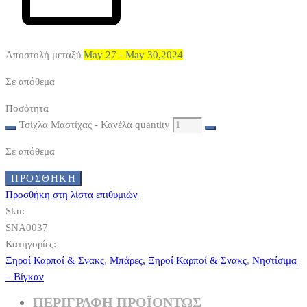
Αποστολή μεταξύ
May 27 - May 30,2024
Σε απόθεμα
Ποσότητα
Τσίχλα Μαστίχας - Κανέλα quantity
Σε απόθεμα
ΠΡΟΣΘΉΚΗ
Προσθήκη στη λίστα επιθυμιών
Sku:
SNA0037
Κατηγορίες:
Ξηροί Καρποί & Σνακς
,
Μπάρες, Ξηροί Καρποί & Σνακς
,
Νηστίσιμα
– Βίγκαν
ΠΕΡΙΓΡΑΦΗ ΠΡΟΪΟΝΤΩΣ