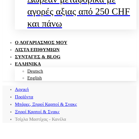
αγορές αξιας από 250 CHF
και πάνω
Ο ΛΟΓΑΡΙΑΣΜΌΣ ΜΟΥ
ΛΊΣΤΑ ΕΠΙΘΥΜΙΏΝ
ΣΥΝΤΑΓΈΣ & BLOG
ΕΛΛΗΝΙΚΑ
Deutsch
English
Αρχική
Προϊόντα
Μπάρες, Ξηροί Καρποί & Σνακς
Ξηροί Καρποί & Σνακς
Τσίχλα Μαστίχας - Κανέλα