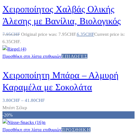
Χειροποίητος Χαλβάς Ολικής
Άλεσης με Βανίλια, Βιολογικός
7.95
CHF
Original price was: 7.95CHF.
6.35
CHF
Current price is:
6.35CHF.
Προσθήκη στη λίστα επιθυμιών
ΕΠΙΛΟΓΈΣ
Χειροποίητη Μπάρα – Αλμυρή
Καραμέλα με Σοκολάτα
3.80
CHF
–
41.80
CHF
Μπέστ Σέλερ
-20%
Προσθήκη στη λίστα επιθυμιών
ΠΡΟΣΘΉΚΗ