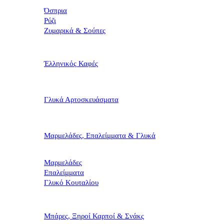
Όσπρια
Ρύζι
Ζυμαρικά & Σούπες
Έλληνικός Καφές
Γλυκά Αρτοσκευάσματα
Μαρμελάδες, Επαλείμματα & Γλυκά
Μαρμελάδες
Επαλείμματα
Γλυκό Κουταλίου
Μπάρες, Ξηροί Καρποί & Σνάκς