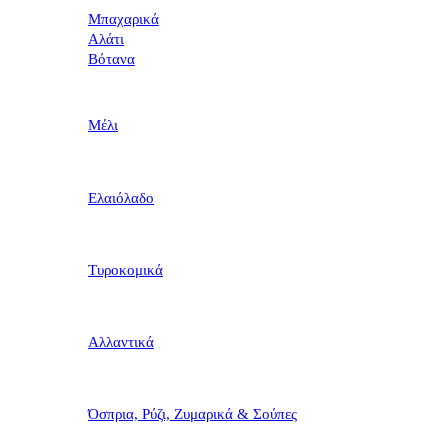
Μπαχαρικά
Αλάτι
Βότανα
Μέλι
Ελαιόλαδο
Τυροκομικά
Αλλαντικά
Όσπρια, Ρύζι, Ζυμαρικά & Σούπες