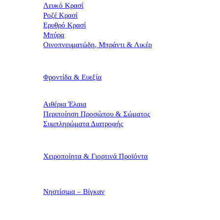
Λευκό Κρασί
Ροζέ Κρασί
Ερυθρό Κρασί
Μπύρα
Οινοπνευματώδη, Μπράντι & Λικέρ
Φροντίδα & Ευεξία
Αιθέρια Έλαια
Περιποίηση Προσώπου & Σώματος
Συμπληρώματα Διατροφής
Χειροποίητα & Γιορτινά Προϊόντα
Νηστίσιμα – Βίγκαν