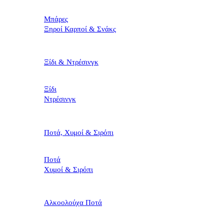
Μπάρες
Ξηροί Καρποί & Σνάκς
Ξίδι & Ντρέσινγκ
Ξίδι
Ντρέσινγκ
Ποτά, Χυμοί & Σιρόπι
Ποτά
Χυμοί & Σιρόπι
Αλκοολούχα Ποτά