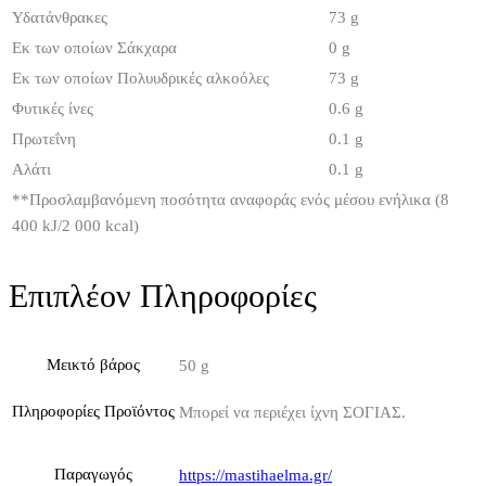
Υδατάνθρακες
73 g
Εκ των οποίων Σάκχαρα
0 g
Εκ των οποίων Πολυυδρικές αλκοόλες
73 g
Φυτικές ίνες
0.6 g
Πρωτεΐνη
0.1 g
Αλάτι
0.1 g
**
Προσλαμβανόμενη ποσότητα αναφοράς ενός μέσου ενήλικα (8
400 kJ/2 000 kcal)
Επιπλέον Πληροφορίες
Μεικτό βάρος
50 g
Πληροφορίες Προϊόντος
Μπορεί να περιέχει ίχνη ΣΟΓΙΑΣ.
Παραγωγός
https://mastihaelma.gr/