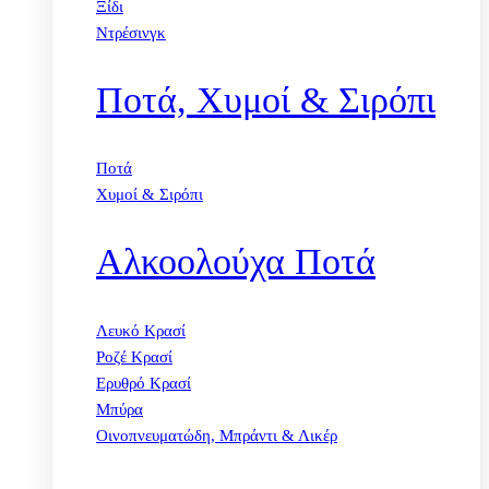
Ξίδι
Ντρέσινγκ
Ποτά, Χυμοί & Σιρόπι
Ποτά
Χυμοί & Σιρόπι
Αλκοολούχα Ποτά
Λευκό Κρασί
Ροζέ Κρασί
Ερυθρό Κρασί
Μπύρα
Οινοπνευματώδη, Μπράντι & Λικέρ