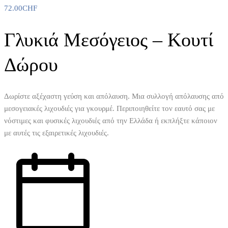
72.00
CHF
Γλυκιά Μεσόγειος – Κουτί
Δώρου
Δωρίστε αξέχαστη γεύση και απόλαυση. Μια συλλογή απόλαυσης από
μεσογειακές λιχουδιές για γκουρμέ. Περιποιηθείτε τον εαυτό σας με
νόστιμες και φυσικές λιχουδιές από την Ελλάδα ή εκπλήξτε κάποιον
με αυτές τις εξαιρετικές λιχουδιές.