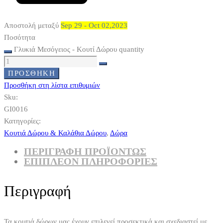
Αποστολή μεταξύ
Sep 29 - Oct 02,2023
Ποσότητα
Γλυκιά Μεσόγειος - Κουτί Δώρου quantity
ΠΡΟΣΘΉΚΗ
Προσθήκη στη λίστα επιθυμιών
Sku:
GI0016
Κατηγορίες:
Κουτιά Δώρου & Καλάθια Δώρου
,
Δώρα
ΠΕΡΙΓΡΑΦΗ ΠΡΟΪΟΝΤΩΣ
ΕΠΙΠΛΈΟΝ ΠΛΗΡΟΦΟΡΊΕΣ
Περιγραφή
Τα κουτιά δώρων μας έχουν επιλεγεί προσεκτικά και σχεδιαστεί με