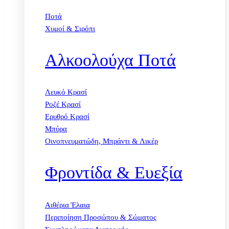
Ποτά
Χυμοί & Σιρόπι
Αλκοολούχα Ποτά
Λευκό Κρασί
Ροζέ Κρασί
Ερυθρό Κρασί
Μπύρα
Οινοπνευματώδη, Μπράντι & Λικέρ
Φροντίδα & Ευεξία
Αιθέρια Έλαια
Περιποίηση Προσώπου & Σώματος