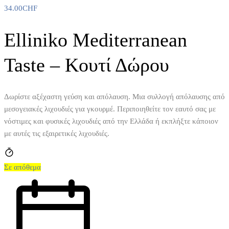
34.00
CHF
Elliniko Mediterranean
Taste – Κουτί Δώρου
Δωρίστε αξέχαστη γεύση και απόλαυση. Μια συλλογή απόλαυσης από
μεσογειακές λιχουδιές για γκουρμέ. Περιποιηθείτε τον εαυτό σας με
νόστιμες και φυσικές λιχουδιές από την Ελλάδα ή εκπλήξτε κάποιον
με αυτές τις εξαιρετικές λιχουδιές.
Σε απόθεμα