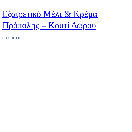
Εξαιρετικό Μέλι & Κρέμα
Πρόπολης – Κουτί Δώρου
69.00
CHF