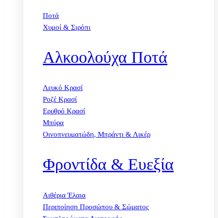
Ποτά
Χυμοί & Σιρόπι
Αλκοολούχα Ποτά
Λευκό Κρασί
Ροζέ Κρασί
Ερυθρό Κρασί
Μπύρα
Οινοπνευματώδη, Μπράντι & Λικέρ
Φροντίδα & Ευεξία
Αιθέρια Έλαια
Περιποίηση Προσώπου & Σώματος