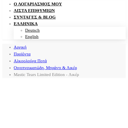
Ο ΛΟΓΑΡΙΑΣΜΌΣ ΜΟΥ
ΛΊΣΤΑ ΕΠΙΘΥΜΙΏΝ
ΣΥΝΤΑΓΈΣ & BLOG
ΕΛΛΗΝΙΚΑ
Deutsch
English
Αρχική
Προϊόντα
Αλκοολούχα Ποτά
Οινοπνευματώδη, Μπράντι & Λικέρ
Mastic Tears Limited Edition - Λικέρ