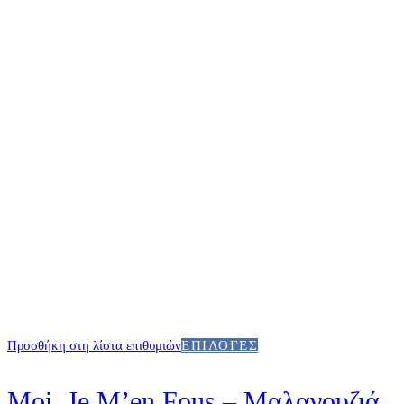
Προσθήκη στη λίστα επιθυμιών
ΕΠΙΛΟΓΈΣ
Moi, Je M’en Fous – Μαλαγουζιά