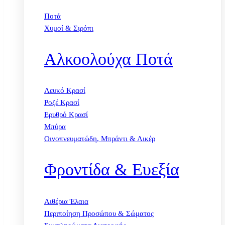
Ποτά
Χυμοί & Σιρόπι
Αλκοολούχα Ποτά
Λευκό Κρασί
Ροζέ Κρασί
Ερυθρό Κρασί
Μπύρα
Οινοπνευματώδη, Μπράντι & Λικέρ
Φροντίδα & Ευεξία
Αιθέρια Έλαια
Περιποίηση Προσώπου & Σώματος