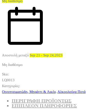
Μη διαθέσιμο
Αποστολή μεταξύ
Sep 21 - Sep 24,2023
Μη διαθέσιμο
Sku:
LQ0013
Κατηγορίες:
Οινοπνευματώδη, Μπράντι & Λικέρ
,
Αλκοολούχα Ποτά
ΠΕΡΙΓΡΑΦΗ ΠΡΟΪΟΝΤΩΣ
ΕΠΙΠΛΈΟΝ ΠΛΗΡΟΦΟΡΊΕΣ