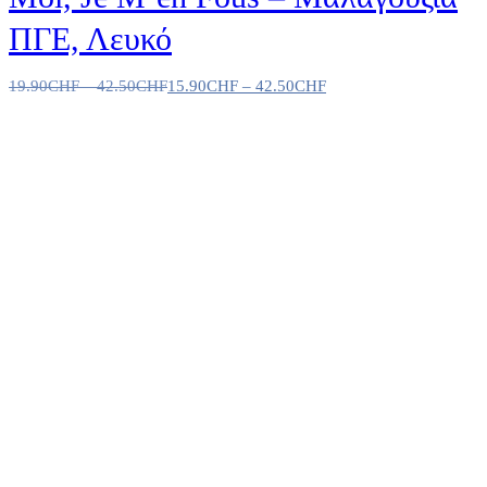
ΠΓΕ, Λευκό
19.90
CHF
–
42.50
CHF
15.90
CHF
–
42.50
CHF