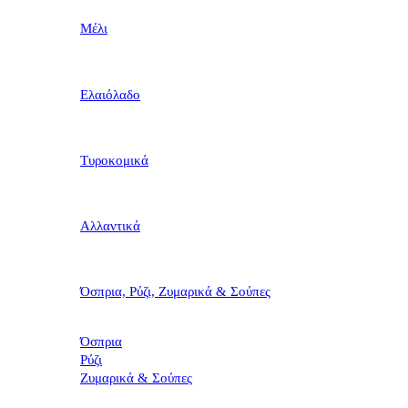
Μέλι
Ελαιόλαδο
Τυροκομικά
Αλλαντικά
Όσπρια, Ρύζι, Ζυμαρικά & Σούπες
Όσπρια
Ρύζι
Ζυμαρικά & Σούπες