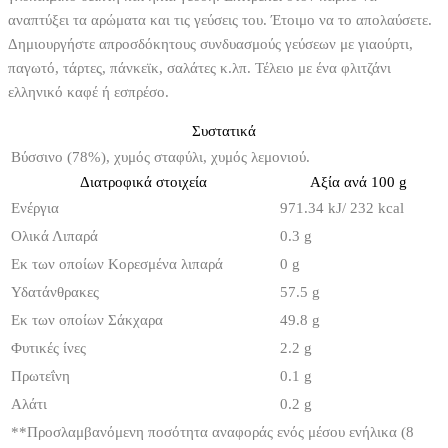
αναπτύξει τα αρώματα και τις γεύσεις του. Έτοιμο να το απολαύσετε.
Δημιουργήστε απροσδόκητους συνδυασμούς γεύσεων με γιαούρτι,
παγωτό, τάρτες, πάνκεϊκ, σαλάτες κ.λπ. Τέλειο με ένα φλιτζάνι
ελληνικό καφέ ή εσπρέσο.
Συστατικά
Βύσσινο (78%), χυμός σταφύλι, χυμός λεμονιού.
Διατροφικά στοιχεία
Αξία ανά 100 g
Ενέργια
971.34 kJ/ 232 kcal
Ολικά Λιπαρά
0.3 g
Εκ των οποίων Κορεσμένα λιπαρά
0 g
Υδατάνθρακες
57.5 g
Εκ των οποίων Σάκχαρα
49.8 g
Φυτικές ίνες
2.2 g
Πρωτεΐνη
0.1 g
Αλάτι
0.2 g
**
Προσλαμβανόμενη ποσότητα αναφοράς ενός μέσου ενήλικα (8