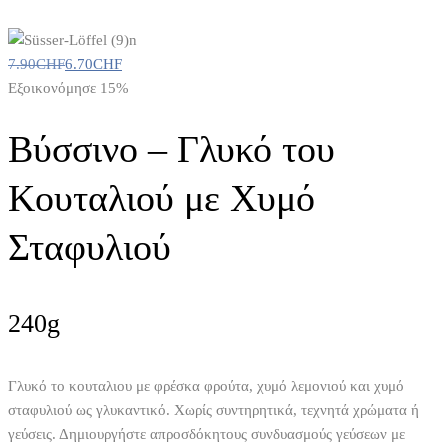
7.90
CHF
6.70
CHF
Εξοικονόμησε 15%
Βύσσινο – Γλυκό του
Κουταλιού με Χυμό
Σταφυλιού
240g
Γλυκό το κουταλιου με φρέσκα φρούτα, χυμό λεμονιού και χυμό
σταφυλιού ως γλυκαντικό. Χωρίς συντηρητικά, τεχνητά χρώματα ή
γεύσεις. Δημιουργήστε απροσδόκητους συνδυασμούς γεύσεων με