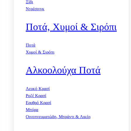
Ξίδι
Ντρέσινγκ
Ποτά, Χυμοί & Σιρόπι
Ποτά
Χυμοί & Σιρόπι
Αλκοολούχα Ποτά
Λευκό Κρασί
Ροζέ Κρασί
Ερυθρό Κρασί
Μπύρα
Οινοπνευματώδη, Μπράντι & Λικέρ