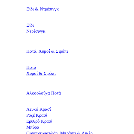
Ξίδι & Ντρέσινγκ
Ξίδι
Ντρέσινγκ
Ποτά, Χυμοί & Σιρόπι
Ποτά
Χυμοί & Σιρόπι
Αλκοολούχα Ποτά
Λευκό Κρασί
Ροζέ Κρασί
Ερυθρό Κρασί
Μπύρα
Οινοπνευματώδη, Μπράντι & Λικέρ