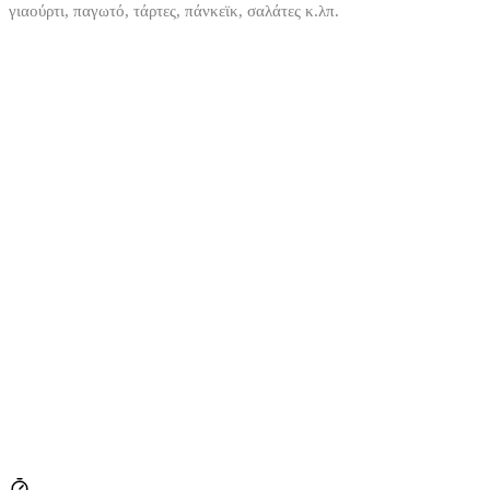
γιαούρτι, παγωτό, τάρτες, πάνκεϊκ, σαλάτες κ.λπ.