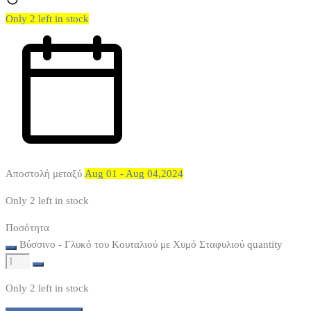
Only 2 left in stock
Αποστολή μεταξύ
Aug 01 - Aug 04,2024
Only 2 left in stock
Ποσότητα
Βύσσινο - Γλυκό του Κουταλιού με Χυμό Σταφυλιού quantity
Only 2 left in stock