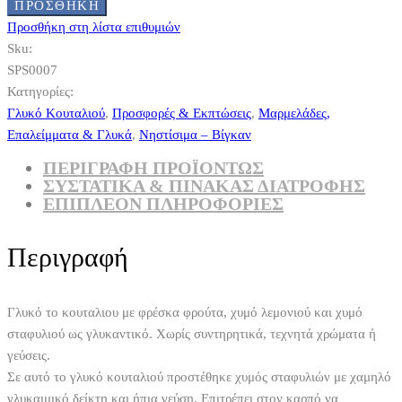
ΠΡΟΣΘΉΚΗ
Προσθήκη στη λίστα επιθυμιών
Sku:
SPS0007
Κατηγορίες:
Γλυκό Κουταλιού
,
Προσφορές & Εκπτώσεις
,
Μαρμελάδες,
Επαλείμματα & Γλυκά
,
Νηστίσιμα – Βίγκαν
ΠΕΡΙΓΡΑΦΗ ΠΡΟΪΟΝΤΩΣ
ΣΥΣΤΑΤΙΚΆ & ΠΊΝΑΚΑΣ ΔΙΑΤΡΟΦΉΣ
ΕΠΙΠΛΈΟΝ ΠΛΗΡΟΦΟΡΊΕΣ
Περιγραφή
Γλυκό το κουταλιου με φρέσκα φρούτα, χυμό λεμονιού και χυμό
σταφυλιού ως γλυκαντικό. Χωρίς συντηρητικά, τεχνητά χρώματα ή
γεύσεις.
Σε αυτό το γλυκό κουταλιού προστέθηκε χυμός σταφυλιών με χαμηλό
γλυκαιμικό δείκτη και ήπια γεύση. Επιτρέπει στον καρπό να