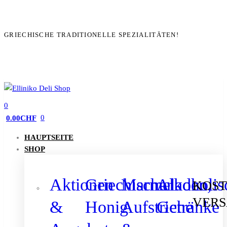
GRIECHISCHE TRADITIONELLE SPEZIALITÄTEN!
0
0
0.00
CHF
HAUPTSEITE
SHOP
Aktionen
Griechischer
Marmeladen,
Alkoholis
KOST
VER
&
Honig
Aufstriche
Getränke