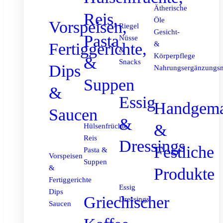
Ätherische
Reis,
Öle
Vorspeisen,
Riegel
Gesicht-
Pasta
Nüsse
Fertiggerichte,
&
&
Körperpflege
&
Snacks
Dips
Nahrungsergänzungsm
Suppen
&
Essig
Handgema
Saucen
&
&
Hülsenfrüchte
Reis
Dressings
Festliche
Pasta &
Vorspeisen
Suppen
&
Produkte
Fertiggerichte
Essig
Dips
Griechischer
Dressings
Saucen