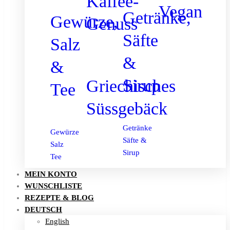
Kaffee-
Vegan
Getränke,
Gewürze,
Genuss
Säfte
Salz
&
&
Sirup
Griechisches
Tee
Süssgebäck
Getränke
Gewürze
Säfte &
Salz
Sirup
Tee
MEIN KONTO
WUNSCHLISTE
REZEPTE & BLOG
DEUTSCH
English