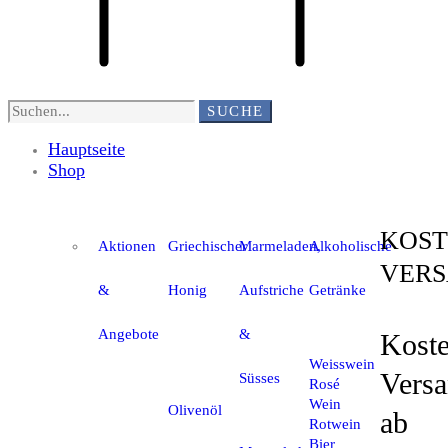
SUCHE
Hauptseite
Shop
KOST
Aktionen
Griechischer
Marmeladen,
Alkoholische
VER
&
Honig
Aufstriche
Getränke
Angebote
&
Koste
Weisswein
Vers
Süsses
Rosé
Wein
Olivenöl
ab
Rotwein
Bier