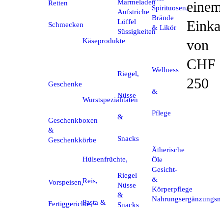
Marmeladen
eine
Retten
Spirituosen,
Aufstriche
Brände
Einka
Löffel
Schmecken
& Likör
Süssigkeiten
Käseprodukte
von
CHF
Wellness
Riegel,
250
Geschenke
&
Nüsse
Wurstspezialitäten
Pflege
&
Geschenkboxen
&
Snacks
Geschenkkörbe
Ätherische
Hülsenfrüchte,
Öle
Gesicht-
Riegel
&
Reis,
Vorspeisen,
Nüsse
Körperpflege
&
Nahrungsergänzungsm
Pasta &
Fertiggerichte,
Snacks