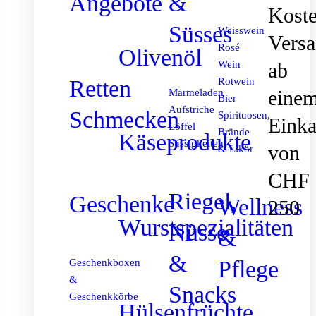
Angebote
&
Koste
Süsses
Weisswein
Vers
Rosé
Olivenöl
ab
Wein
Retten
Rotwein
eine
Marmeladen
Bier
Aufstriche
Schmecken
Spirituosen,
Einka
Löffel
Brände
Käseprodukte
Süssigkeiten
von
& Likör
CHF
Riegel,
Geschenke
Wellness
250
Wurstspezialitäten
Nüsse
&
&
Pflege
Geschenkboxen
&
Snacks
Geschenkkörbe
Hülsenfrüchte,