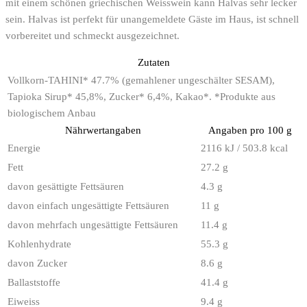
mit einem schönen griechischen Weisswein kann Halvas sehr lecker
sein. Halvas ist perfekt für unangemeldete Gäste im Haus, ist schnell
vorbereitet und schmeckt ausgezeichnet.
Zutaten
Vollkorn-TAHINI* 47.7% (gemahlener ungeschälter SESAM),
Tapioka Sirup* 45,8%, Zucker* 6,4%, Kakao*. *Produkte aus
biologischem Anbau
Nährwertangaben
Angaben pro 100 g
Energie
2116 kJ / 503.8 kcal
Fett
27.2 g
davon gesättigte Fettsäuren
4.3 g
davon einfach ungesättigte Fettsäuren
11 g
davon mehrfach ungesättigte Fettsäuren
11.4 g
Kohlenhydrate
55.3 g
davon Zucker
8.6 g
Ballaststoffe
41.4 g
Eiweiss
9.4 g