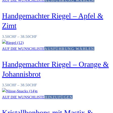
AUF DIE WUNSCHLISTE
AUSFÜHRUNG WÄHLEN
Handgemachter Riegel – Apfel &
Zimt
3.50
CHF
–
38.50
CHF
AUF DIE WUNSCHLISTE
AUSFÜHRUNG WÄHLEN
Handgemachter Riegel – Orange &
Johannisbrot
3.50
CHF
–
38.50
CHF
AUF DIE WUNSCHLISTE
HINZUFÜGEN
Kristallbonbons mit Mastix &