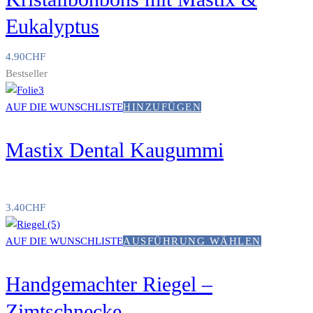
Eukalyptus
4.90
CHF
Bestseller
AUF DIE WUNSCHLISTE
HINZUFÜGEN
Mastix Dental Kaugummi
3.40
CHF
AUF DIE WUNSCHLISTE
AUSFÜHRUNG WÄHLEN
Handgemachter Riegel –
Zimtschnecke