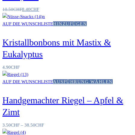
10.50
CHF
8.40
CHF
AUF DIE WUNSCHLISTE
HINZUFÜGEN
Kristallbonbons mit Mastix &
Eukalyptus
4.90
CHF
AUF DIE WUNSCHLISTE
AUSFÜHRUNG WÄHLEN
Handgemachter Riegel – Apfel &
Zimt
3.50
CHF
–
38.50
CHF