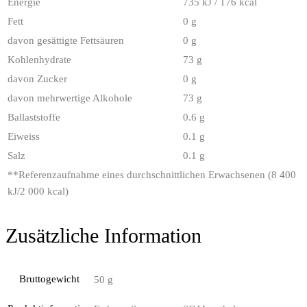
Energie
735 kJ / 176 kcal
Fett
0 g
davon gesättigte Fettsäuren
0 g
Kohlenhydrate
73 g
davon Zucker
0 g
davon mehrwertige Alkohole
73 g
Ballaststoffe
0.6 g
Eiweiss
0.1 g
Salz
0.1 g
**
Referenzaufnahme eines durchschnittlichen Erwachsenen (8 400
kJ/2 000 kcal)
Zusätzliche Information
Bruttogewicht
50 g