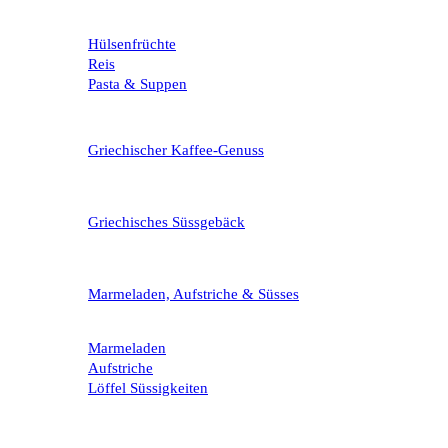
Hülsenfrüchte
Reis
Pasta & Suppen
Griechischer Kaffee-Genuss
Griechisches Süssgebäck
Marmeladen, Aufstriche & Süsses
Marmeladen
Aufstriche
Löffel Süssigkeiten