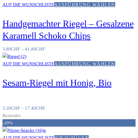
AUF DIE WUNSCHLISTE
AUSFÜHRUNG WÄHLEN
Handgemachter Riegel – Gesalzene
Karamell Schoko Chips
3.80
CHF
–
41.80
CHF
AUF DIE WUNSCHLISTE
AUSFÜHRUNG WÄHLEN
Sesam-Riegel mit Honig, Bio
3.20
CHF
–
17.40
CHF
Bestseller
-20%
AUF DIE WUNSCHLISTE
HINZUFÜGEN