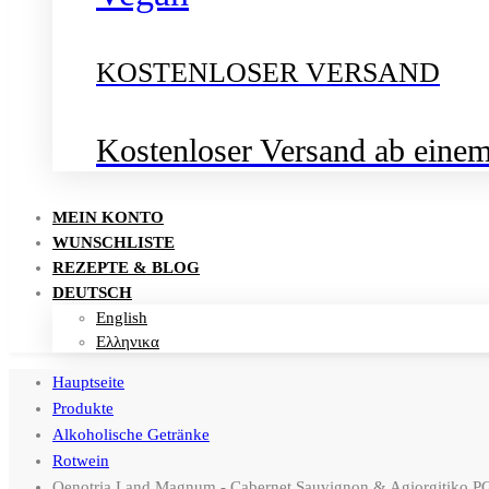
KOSTENLOSER VERSAND
Kostenloser Versand ab eine
MEIN KONTO
WUNSCHLISTE
REZEPTE & BLOG
DEUTSCH
English
Ελληνικα
Hauptseite
Produkte
Alkoholische Getränke
Rotwein
Oenotria Land Magnum - Cabernet Sauvignon & Agiorgitiko PG