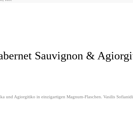
bernet Sauvignon & Agiorgit
und Agiorgitiko in einzigartigen Magnum-Flaschen. Vasilis Sofianidis 