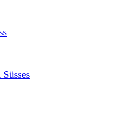
ss
 Süsses