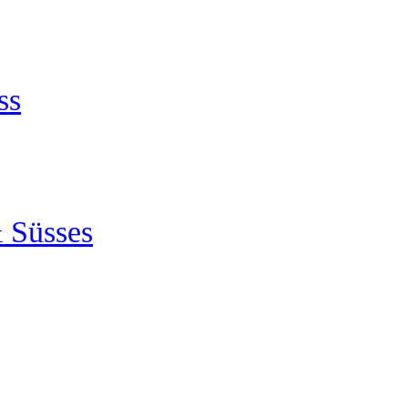
ss
 Süsses