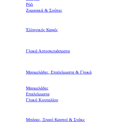
Ρύζι
Ζυμαρικά & Σούπες
Έλληνικός Καφές
Γλυκά Αρτοσκευάσματα
Μαρμελάδες, Επαλείμματα & Γλυκά
Μαρμελάδες
Επαλείμματα
Γλυκό Κουταλίου
Μπάρες, Ξηροί Καρποί & Σνάκς