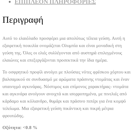
ΕΠΙΠΛΈΟΝ ΠΛΗΡΟΦΟΡΊΕΣ
Περιγραφή
Αυτό το ελαιόλαδο προσφέρει μια απολύτως τέλεια γεύση. Αυτή η
εξαιρετική ποικιλία ονομάζεται Ολυμπία και είναι μοναδική στη
γεύση της. Όλες οι ελιές συλλέγονται από αυστηρά επιλεγμένους
ελαιώνες και επεξεργάζονται προσεκτικά την ίδια ημέρα.
Το οσφρητικό προφίλ ανοίγει με πλούσιες νότες φρέσκου χόρτου και
βαλσαμικού σε συνδυασμό με αρώματα πράσινης ντομάτας και έναν
υπαινιγμό αγκινάρας. Νόστιμος και επίμονος χαρακτήρας- ντομάτα
και αγκινάρα ανοίγουν ανοιχτά και ισορροπημένα, με πινελιές από
κάρδαμο και κόλιανδρο, θυμάρι και πράσινο πιπέρι για ένα κομψό
τελείωμα. Μια εξαιρετική γεύση πικάντικη και πικρή μέτρια
φρουτώδης.
Οξύτητα: <0.8 %