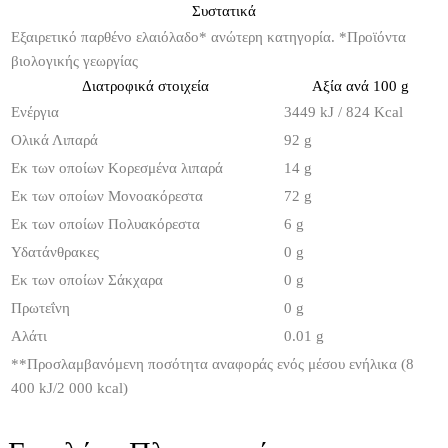
Συστατικά
Εξαιρετικό παρθένο ελαιόλαδο* ανώτερη κατηγορία. *Προϊόντα
βιολογικής γεωργίας
Διατροφικά στοιχεία
Αξία ανά 100 g
Ενέργια
3449 kJ / 824 Kcal
Ολικά Λιπαρά
92 g
Εκ των οποίων Κορεσμένα λιπαρά
14 g
Εκ των οποίων Μονοακόρεστα
72 g
Εκ των οποίων Πολυακόρεστα
6 g
Υδατάνθρακες
0 g
Εκ των οποίων Σάκχαρα
0 g
Πρωτεΐνη
0 g
Αλάτι
0.01 g
**
Προσλαμβανόμενη ποσότητα αναφοράς ενός μέσου ενήλικα (8
400 kJ/2 000 kcal)