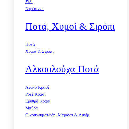
Ξίδι
Ντρέσινγκ
Ποτά, Χυμοί & Σιρόπι
Ποτά
Χυμοί & Σιρόπι
Αλκοολούχα Ποτά
Λευκό Κρασί
Ροζέ Κρασί
Ερυθρό Κρασί
Μπύρα
Οινοπνευματώδη, Μπράντι & Λικέρ