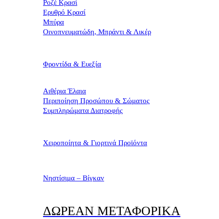
Ροζέ Κρασί
Ερυθρό Κρασί
Μπύρα
Οινοπνευματώδη, Μπράντι & Λικέρ
Φροντίδα & Ευεξία
Αιθέρια Έλαια
Περιποίηση Προσώπου & Σώματος
Συμπληρώματα Διατροφής
Χειροποίητα & Γιορτινά Προϊόντα
Νηστίσιμα – Βίγκαν
ΔΩΡΕΑΝ ΜΕΤΑΦΟΡΙΚΑ