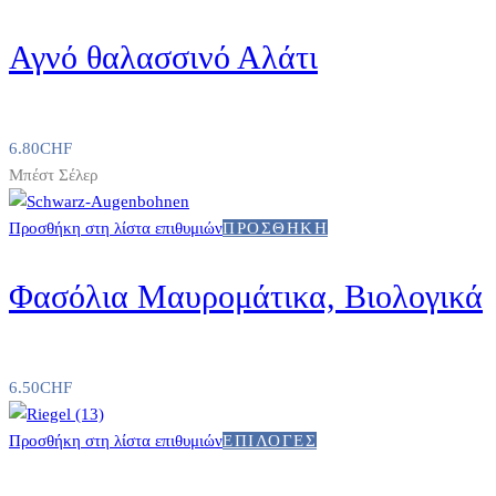
Αγνό θαλασσινό Αλάτι
6.80
CHF
Μπέστ Σέλερ
Προσθήκη στη λίστα επιθυμιών
ΠΡΟΣΘΉΚΗ
Φασόλια Μαυρομάτικα, Βιολογικά
6.50
CHF
This
Προσθήκη στη λίστα επιθυμιών
ΕΠΙΛΟΓΈΣ
product
has