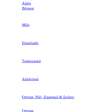
Αλάτι
Βότανα
Μέλι
Ελαιόλαδο
Τυροκομικά
Αλλαντικά
Όσπρια, Ρύζι, Ζυμαρικά & Σούπες
Όσπρια