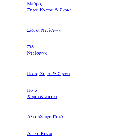
Μπάρες
Ξηροί Καρποί & Σνάκς
Ξίδι & Ντρέσινγκ
Ξίδι
Ντρέσινγκ
Ποτά, Χυμοί & Σιρόπι
Ποτά
Χυμοί & Σιρόπι
Αλκοολούχα Ποτά
Λευκό Κρασί