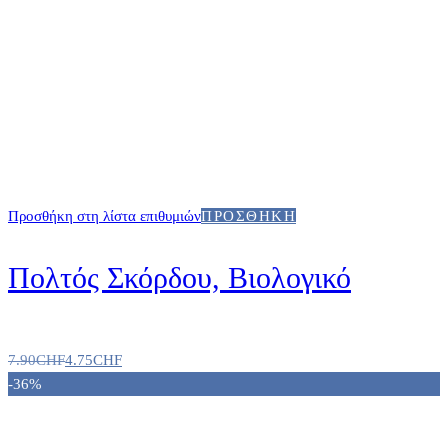
Προσθήκη στη λίστα επιθυμιών
ΠΡΟΣΘΉΚΗ
Πολτός Σκόρδου, Βιολογικό
7.90
CHF
4.75
CHF
-36%