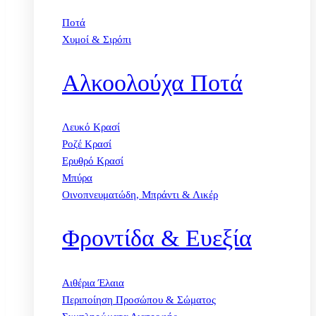
Ποτά
Χυμοί & Σιρόπι
Αλκοολούχα Ποτά
Λευκό Κρασί
Ροζέ Κρασί
Ερυθρό Κρασί
Μπύρα
Οινοπνευματώδη, Μπράντι & Λικέρ
Φροντίδα & Ευεξία
Αιθέρια Έλαια
Περιποίηση Προσώπου & Σώματος