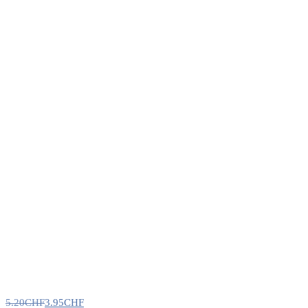
5.20
CHF
3.95
CHF