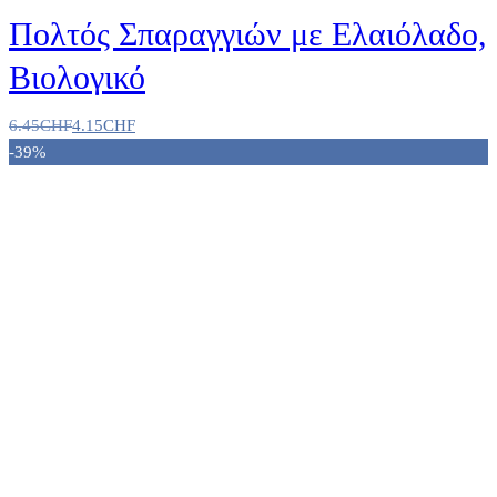
Πολτός Σπαραγγιών με Ελαιόλαδο,
Βιολογικό
6.45
CHF
4.15
CHF
-39%