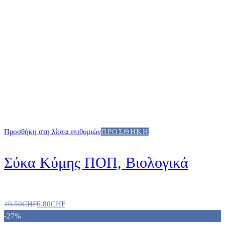
Προσθήκη στη λίστα επιθυμιών
ΠΡΟΣΘΉΚΗ
Σύκα Κύμης ΠΟΠ, Βιολογικά
10.50
CHF
6.80
CHF
-27%