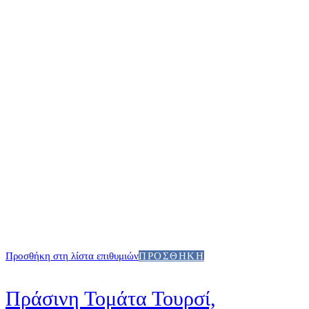
Προσθήκη στη λίστα επιθυμιών
ΠΡΟΣΘΉΚΗ
Πράσινη Τομάτα Τουρσί,