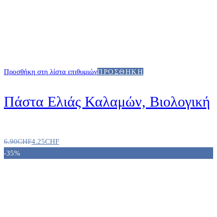
Προσθήκη στη λίστα επιθυμιών
ΠΡΟΣΘΉΚΗ
Πάστα Ελιάς Καλαμών, Βιολογική
6.90
CHF
4.25
CHF
-35%