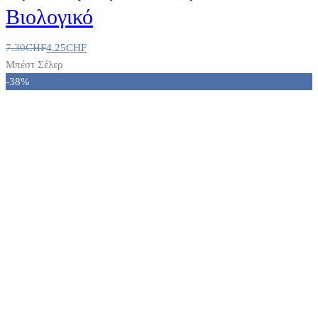
Βιολογικό
7.30
CHF
4.25
CHF
Μπέστ Σέλερ
-38%