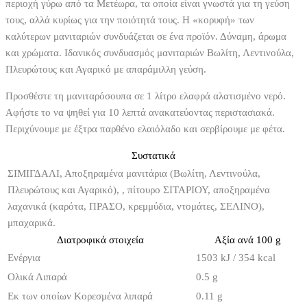
περιοχή γύρω από τα Μετέωρα, τα οποία είναι γνωστά για τη γεύση
τους, αλλά κυρίως για την ποιότητά τους. Η «κορυφή» των
καλύτερων μανιταριών συνδυάζεται σε ένα προϊόν. Δύναμη, άρωμα
και χρώματα. Ιδανικός συνδυασμός μανιταριών Βωλίτη, Λεντινούλα,
Πλευρώτους και Αγαρικό με απαράμιλλη γεύση.
Προσθέστε τη μανιταρόσουπα σε 1 λίτρο ελαφρά αλατισμένο νερό.
Αφήστε το να ψηθεί για 10 λεπτά ανακατεύοντας περιστασιακά.
Περιχύνουμε με έξτρα παρθένο ελαιόλαδο και σερβίρουμε με φέτα.
Συστατικά
ΣΙΜΙΓΔΑΛΙ, Αποξηραμένα μανιτάρια (Βωλίτη, Λεντινούλα,
Πλευρώτους και Αγαρικό), , πίτουρο ΣΙΤΑΡΙΟΥ, αποξηραμένα
λαχανικά (καρότα, ΠΡΑΣΟ, κρεμμύδια, ντομάτες, ΣΕΛΙΝΟ),
μπαχαρικά.
Διατροφικά στοιχεία
Αξία ανά 100 g
Ενέργια
1503 kJ / 354 kcal
Ολικά Λιπαρά
0.5 g
Εκ των οποίων Κορεσμένα λιπαρά
0.11 g