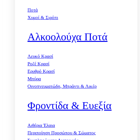
Ποτά
Χυμοί & Σιρόπι
Αλκοολούχα Ποτά
Λευκό Κρασί
Ροζέ Κρασί
Ερυθρό Κρασί
Μπύρα
Οινοπνευματώδη, Μπράντι & Λικέρ
Φροντίδα & Ευεξία
Αιθέρια Έλαια
Περιποίηση Προσώπου & Σώματος