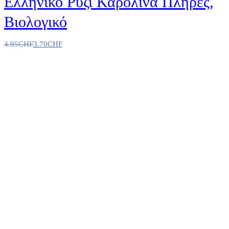
Ελληνικό Ρύζι Καρολίνα Πλήρες,
Βιολογικό
4.95
CHF
3.70
CHF