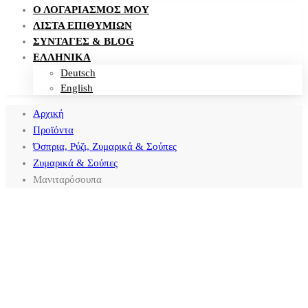
Ο ΛΟΓΑΡΙΑΣΜΌΣ ΜΟΥ
ΛΊΣΤΑ ΕΠΙΘΥΜΙΏΝ
ΣΥΝΤΑΓΈΣ & BLOG
ΕΛΛΗΝΙΚΑ
Deutsch
English
Αρχική
Προϊόντα
Όσπρια, Ρύζι, Ζυμαρικά & Σούπες
Ζυμαρικά & Σούπες
Μανιταρόσουπα