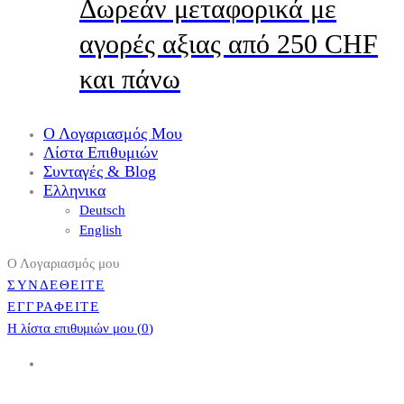
Δωρεάν μεταφορικά με
αγορές αξιας από 250 CHF
και πάνω
Ο Λογαριασμός Μου
Λίστα Επιθυμιών
Συνταγές & Blog
Ελληνικα
Deutsch
English
Ο Λογαριασμός μου
ΣΥΝΔΕΘΕΙΤΕ
ΕΓΓΡΑΦΕΙΤΕ
Η λίστα επιθυμιών μου (
0
)