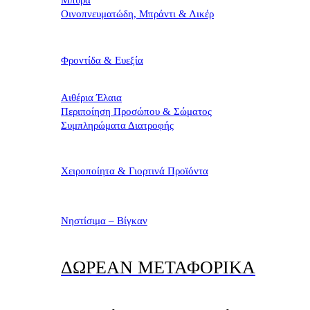
Μπύρα
Οινοπνευματώδη, Μπράντι & Λικέρ
Φροντίδα & Ευεξία
Αιθέρια Έλαια
Περιποίηση Προσώπου & Σώματος
Συμπληρώματα Διατροφής
Χειροποίητα & Γιορτινά Προϊόντα
Νηστίσιμα – Βίγκαν
ΔΩΡΕΑΝ ΜΕΤΑΦΟΡΙΚΑ