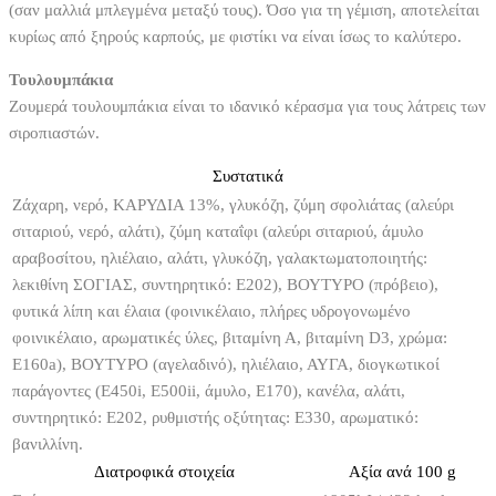
(σαν μαλλιά μπλεγμένα μεταξύ τους). Όσο για τη γέμιση, αποτελείται
κυρίως από ξηρούς καρπούς, με φιστίκι να είναι ίσως το καλύτερο.
Τουλουμπάκια
Ζουμερά τουλουμπάκια είναι το ιδανικό κέρασμα για τους λάτρεις των
σιροπιαστών.
Συστατικά
Ζάχαρη, νερό, ΚΑΡΥΔΙΑ 13%, γλυκόζη, ζύμη σφολιάτας (αλεύρι
σιταριού, νερό, αλάτι), ζύμη καταΐφι (αλεύρι σιταριού, άμυλο
αραβοσίτου, ηλιέλαιο, αλάτι, γλυκόζη, γαλακτωματοποιητής:
λεκιθίνη ΣΟΓΙΑΣ, συντηρητικό: E202), ΒΟΥΤΥΡΟ (πρόβειο),
φυτικά λίπη και έλαια (φοινικέλαιο, πλήρες υδρογονωμένο
φοινικέλαιο, αρωματικές ύλες, βιταμίνη Α, βιταμίνη D3, χρώμα:
E160a), ΒΟΥΤΥΡΟ (αγελαδινό), ηλιέλαιο, ΑΥΓΑ, διογκωτικοί
παράγοντες (E450i, E500ii, άμυλο, E170), κανέλα, αλάτι,
συντηρητικό: E202, ρυθμιστής οξύτητας: E330, αρωματικό:
βανιλλίνη.
Διατροφικά στοιχεία
Αξία ανά 100 g