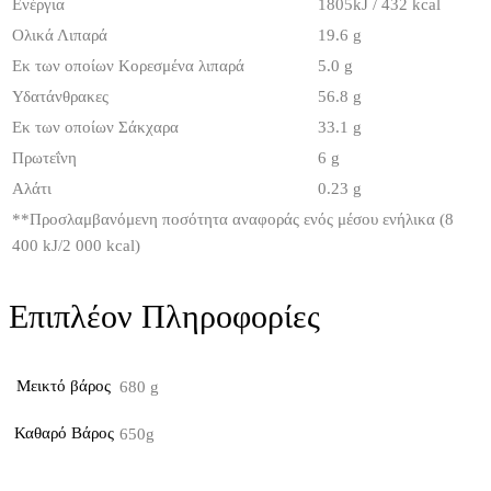
Ενέργια
1805kJ / 432 kcal
Ολικά Λιπαρά
19.6 g
Εκ των οποίων Κορεσμένα λιπαρά
5.0 g
Υδατάνθρακες
56.8 g
Εκ των οποίων Σάκχαρα
33.1 g
Πρωτεΐνη
6 g
Αλάτι
0.23 g
**
Προσλαμβανόμενη ποσότητα αναφοράς ενός μέσου ενήλικα (8
400 kJ/2 000 kcal)
Επιπλέον Πληροφορίες
Μεικτό βάρος
680 g
Καθαρό Βάρος
650g