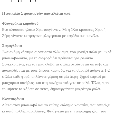
Η ποικιλία Σιροπιαστών αποτελείται από:
Φλογεράκια καρυδιού
Ενα κλασσικο γλυκό Χριστουγέννων. Με φύλλο κρούστας Χρυσή
Ζύμη γίνοντε τα τραγανα φλογερακια με καρύδια και κανέλα.
Σαραγλάκια
Ένα ακόμη νόστιμο σιροπιαστό γλύκισμα, που μοιάζει πολύ με μικρά
μπακλαβαδάκια, με τη διαφορά ότι πρόκειται για ρολάκια.
Συγκεκριμένα, για τον μπακλαβά τα φύλλα στρώνονται σε ταψί και
πασπαλίζονται με τους ξηρούς καρπούς, για τα σαραγλί παίρνετε 1-2
φύλλα κάθε φορά, απλώνετε γέμιση σε μία άκρη -ξηροί καρποί με
μπαχαρικά συνήθως- και στη συνέχεια τυλίγετε σε ρολό. Τέλος, πριν
το ψήσετε το κόβετε σε φέτες, δημιουργώντας μικρότερα ρολά.
Κανταιφάκια
Δίπλα στον μπακλαβά και το επίσης διάσημο κανταΐφι, που γνωρίζει
κι αυτό πολλές παραλλαγές. Φτιάχνεται με την περίφημη ζύμη του