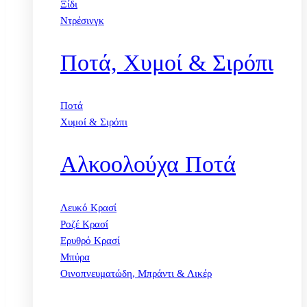
Ξίδι
Ντρέσινγκ
Ποτά, Χυμοί & Σιρόπι
Ποτά
Χυμοί & Σιρόπι
Αλκοολούχα Ποτά
Λευκό Κρασί
Ροζέ Κρασί
Ερυθρό Κρασί
Μπύρα
Οινοπνευματώδη, Μπράντι & Λικέρ