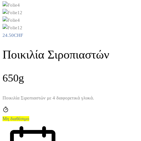
24.50
CHF
Ποικιλία Σιροπιαστών
650g
Ποικιλία Σιροπιαστών με 4 διαφορετικά γλυκά.
Μη διαθέσιμο