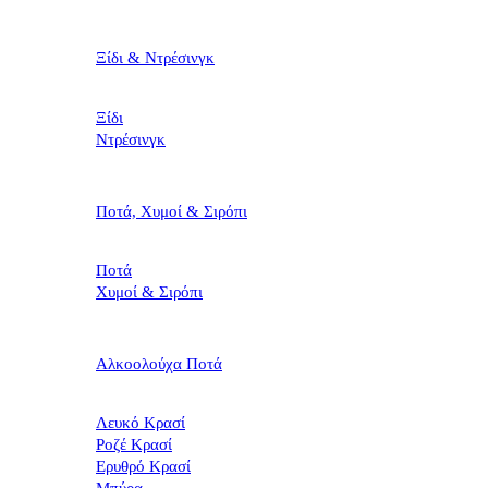
Ξίδι & Ντρέσινγκ
Ξίδι
Ντρέσινγκ
Ποτά, Χυμοί & Σιρόπι
Ποτά
Χυμοί & Σιρόπι
Αλκοολούχα Ποτά
Λευκό Κρασί
Ροζέ Κρασί
Ερυθρό Κρασί