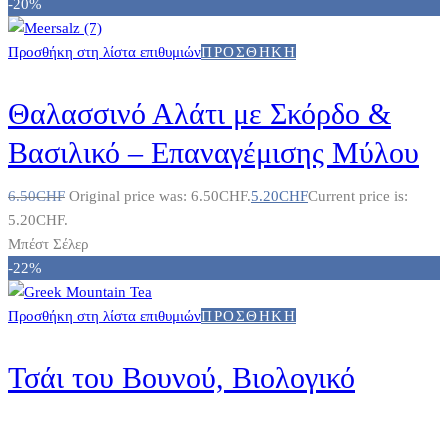
-20%
Προσθήκη στη λίστα επιθυμιών
ΠΡΟΣΘΉΚΗ
Θαλασσινό Αλάτι με Σκόρδο &
Βασιλικό – Επαναγέμισης Μύλου
6.50
CHF
Original price was: 6.50CHF.
5.20
CHF
Current price is:
5.20CHF.
Μπέστ Σέλερ
-22%
Προσθήκη στη λίστα επιθυμιών
ΠΡΟΣΘΉΚΗ
Τσάι του Βουνού, Βιολογικό