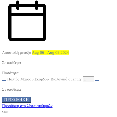
Αποστολή μεταξύ
Aug 06 - Aug 09,2024
Σε απόθεμα
Ποσότητα
Πολτός Μαύρου Σκόρδου, Βιολογικό quantity
Σε απόθεμα
ΠΡΟΣΘΉΚΗ
Προσθήκη στη λίστα επιθυμιών
Sku: