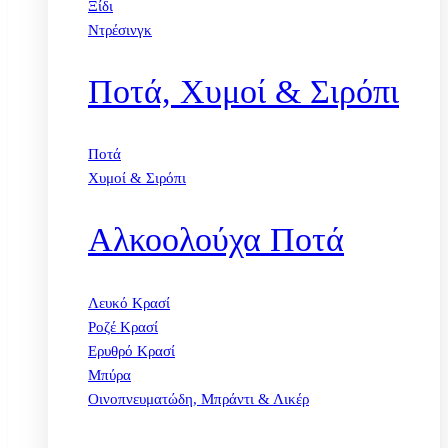
Ξίδι
Ντρέσινγκ
Ποτά, Χυμοί & Σιρόπι
Ποτά
Χυμοί & Σιρόπι
Αλκοολούχα Ποτά
Λευκό Κρασί
Ροζέ Κρασί
Ερυθρό Κρασί
Μπύρα
Οινοπνευματώδη, Μπράντι & Λικέρ