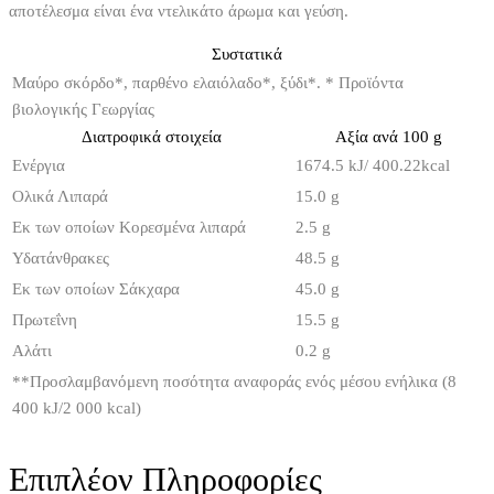
αποτέλεσμα είναι ένα ντελικάτο άρωμα και γεύση.
Συστατικά
Μαύρο σκόρδο*, παρθένο ελαιόλαδο*, ξύδι*. * Προϊόντα
βιολογικής Γεωργίας
Διατροφικά στοιχεία
Αξία ανά 100 g
Ενέργια
1674.5 kJ/ 400.22kcal
Ολικά Λιπαρά
15.0 g
Εκ των οποίων Κορεσμένα λιπαρά
2.5 g
Υδατάνθρακες
48.5 g
Εκ των οποίων Σάκχαρα
45.0 g
Πρωτεΐνη
15.5 g
Αλάτι
0.2 g
**
Προσλαμβανόμενη ποσότητα αναφοράς ενός μέσου ενήλικα (8
400 kJ/2 000 kcal)
Επιπλέον Πληροφορίες