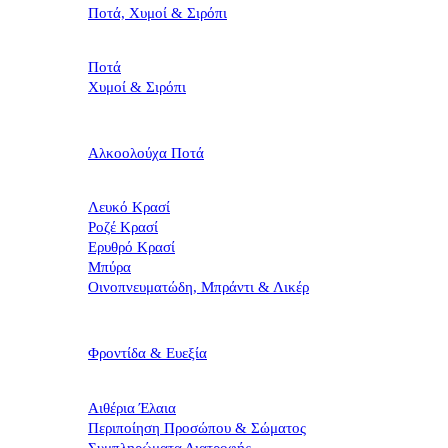
Ποτά, Χυμοί & Σιρόπι
Ποτά
Χυμοί & Σιρόπι
Αλκοολούχα Ποτά
Λευκό Κρασί
Ροζέ Κρασί
Ερυθρό Κρασί
Μπύρα
Οινοπνευματώδη, Μπράντι & Λικέρ
Φροντίδα & Ευεξία
Αιθέρια Έλαια
Περιποίηση Προσώπου & Σώματος
Συμπληρώματα Διατροφής