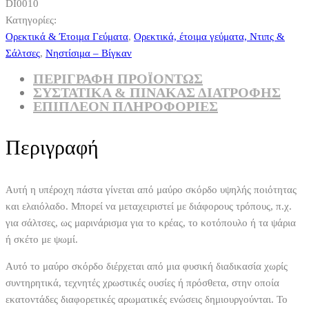
DI0010
Κατηγορίες:
Ορεκτικά & Έτοιμα Γεύματα
,
Ορεκτικά, έτοιμα γεύματα, Ντιπς &
Σάλτσες
,
Νηστίσιμα – Βίγκαν
ΠΕΡΙΓΡΑΦΗ ΠΡΟΪΟΝΤΩΣ
ΣΥΣΤΑΤΙΚΆ & ΠΊΝΑΚΑΣ ΔΙΑΤΡΟΦΉΣ
ΕΠΙΠΛΈΟΝ ΠΛΗΡΟΦΟΡΊΕΣ
Περιγραφή
Αυτή η υπέροχη πάστα γίνεται από μαύρο σκόρδο υψηλής ποιότητας
και ελαιόλαδο. Μπορεί να μεταχειριστεί με διάφορους τρόπους, π.χ.
για σάλτσες, ως μαρινάρισμα για το κρέας, το κοτόπουλο ή τα ψάρια
ή σκέτο με ψωμί.
Αυτό το μαύρο σκόρδο διέρχεται από μια φυσική διαδικασία χωρίς
συντηρητικά, τεχνητές χρωστικές ουσίες ή πρόσθετα, στην οποία
εκατοντάδες διαφορετικές αρωματικές ενώσεις δημιουργούνται. Το