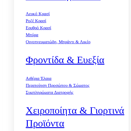
Λευκό Κρασί
Ροζέ Κρασί
Ερυθρό Κρασί
Μπύρα
Οινοπνευματώδη, Μπράντι & Λικέρ
Φροντίδα & Ευεξία
Αιθέρια Έλαια
Περιποίηση Προσώπου & Σώματος
Συμπληρώματα Διατροφής
Χειροποίητα & Γιορτινά
Προϊόντα