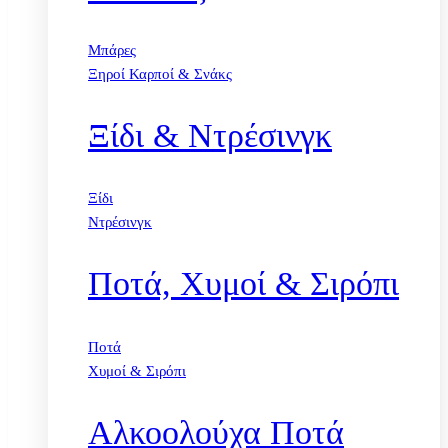
Μπάρες
Ξηροί Καρποί & Σνάκς
Ξίδι & Ντρέσινγκ
Ξίδι
Ντρέσινγκ
Ποτά, Χυμοί & Σιρόπι
Ποτά
Χυμοί & Σιρόπι
Αλκοολούχα Ποτά