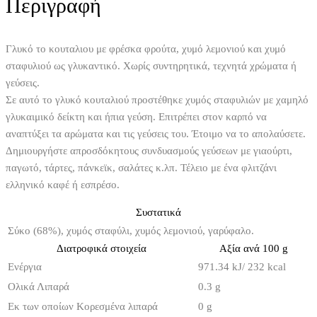
Περιγραφή
Γλυκό το κουταλιου με φρέσκα φρούτα, χυμό λεμονιού και χυμό
σταφυλιού ως γλυκαντικό. Χωρίς συντηρητικά, τεχνητά χρώματα ή
γεύσεις.
Σε αυτό το γλυκό κουταλιού προστέθηκε χυμός σταφυλιών με χαμηλό
γλυκαιμικό δείκτη και ήπια γεύση. Επιτρέπει στον καρπό να
αναπτύξει τα αρώματα και τις γεύσεις του. Έτοιμο να το απολαύσετε.
Δημιουργήστε απροσδόκητους συνδυασμούς γεύσεων με γιαούρτι,
παγωτό, τάρτες, πάνκεϊκ, σαλάτες κ.λπ. Τέλειο με ένα φλιτζάνι
ελληνικό καφέ ή εσπρέσο.
Συστατικά
Σύκο (68%), χυμός σταφύλι, χυμός λεμονιού, γαρύφαλο.
Διατροφικά στοιχεία
Αξία ανά 100 g
Ενέργια
971.34 kJ/ 232 kcal
Ολικά Λιπαρά
0.3 g
Εκ των οποίων Κορεσμένα λιπαρά
0 g