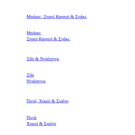
Μπάρες, Ξηροί Καρποί & Σνάκς
Μπάρες
Ξηροί Καρποί & Σνάκς
Ξίδι & Ντρέσινγκ
Ξίδι
Ντρέσινγκ
Ποτά, Χυμοί & Σιρόπι
Ποτά
Χυμοί & Σιρόπι