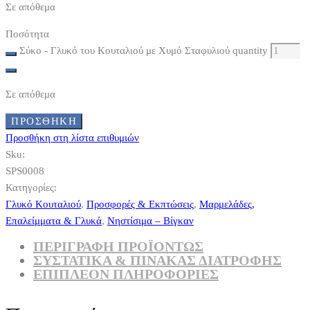
Σε απόθεμα
Ποσότητα
Σύκο - Γλυκό του Κουταλιού με Χυμό Σταφυλιού quantity
Σε απόθεμα
ΠΡΟΣΘΉΚΗ
Προσθήκη στη λίστα επιθυμιών
Sku:
SPS0008
Κατηγορίες:
Γλυκό Κουταλιού
,
Προσφορές & Εκπτώσεις
,
Μαρμελάδες,
Επαλείμματα & Γλυκά
,
Νηστίσιμα – Βίγκαν
ΠΕΡΙΓΡΑΦΗ ΠΡΟΪΟΝΤΩΣ
ΣΥΣΤΑΤΙΚΆ & ΠΊΝΑΚΑΣ ΔΙΑΤΡΟΦΉΣ
ΕΠΙΠΛΈΟΝ ΠΛΗΡΟΦΟΡΊΕΣ