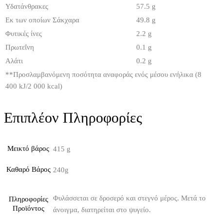
Υδατάνθρακες
57.5 g
Εκ των οποίων Σάκχαρα
49.8 g
Φυτικές ίνες
2.2 g
Πρωτεΐνη
0.1 g
Αλάτι
0.2 g
**
Προσλαμβανόμενη ποσότητα αναφοράς ενός μέσου ενήλικα (8
400 kJ/2 000 kcal)
Επιπλέον Πληροφορίες
Μεικτό βάρος
415 g
Καθαρό Βάρος
240g
Φυλάσσεται σε δροσερό και στεγνό μέρος. Μετά το
Πληροφορίες
Προϊόντος
άνοιγμα, διατηρείται στο ψυγείο.