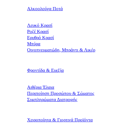
Αλκοολούχα Ποτά
Λευκό Κρασί
Ροζέ Κρασί
Ερυθρό Κρασί
Μπύρα
Οινοπνευματώδη, Μπράντι & Λικέρ
Φροντίδα & Ευεξία
Αιθέρια Έλαια
Περιποίηση Προσώπου & Σώματος
Συμπληρώματα Διατροφής
Χειροποίητα & Γιορτινά Προϊόντα