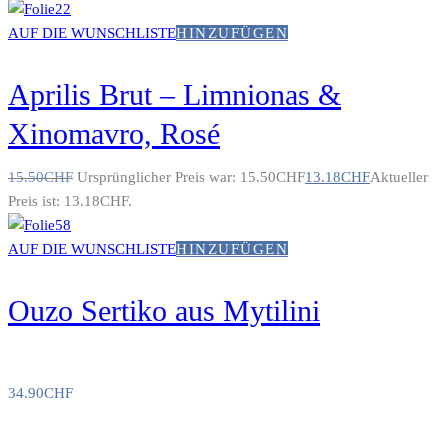
AUF DIE WUNSCHLISTE
HINZUFÜGEN
Aprilis Brut – Limnionas &
Xinomavro, Rosé
15.50
CHF
Ursprünglicher Preis war: 15.50CHF
13.18
CHF
Aktueller
Preis ist: 13.18CHF.
AUF DIE WUNSCHLISTE
HINZUFÜGEN
Ouzo Sertiko aus Mytilini
34.90
CHF