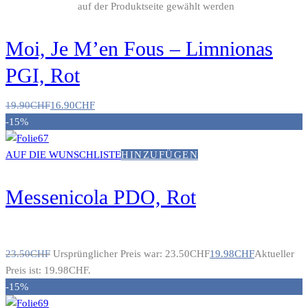
auf der Produktseite gewählt werden
Moi, Je M’en Fous – Limnionas
PGI, Rot
19.90
CHF
16.90
CHF
-15%
AUF DIE WUNSCHLISTE
HINZUFÜGEN
Messenicola PDO, Rot
23.50
CHF
Ursprünglicher Preis war: 23.50CHF
19.98
CHF
Aktueller
Preis ist: 19.98CHF.
-15%