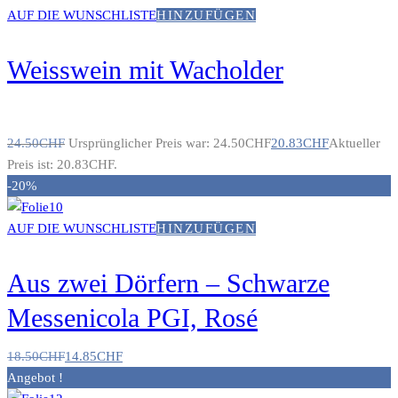
AUF DIE WUNSCHLISTE
HINZUFÜGEN
Weisswein mit Wacholder
24.50
CHF
Ursprünglicher Preis war: 24.50CHF
20.83
CHF
Aktueller
Preis ist: 20.83CHF.
-20%
AUF DIE WUNSCHLISTE
HINZUFÜGEN
Aus zwei Dörfern – Schwarze
Messenicola PGI, Rosé
18.50
CHF
14.85
CHF
Angebot !