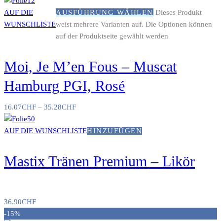
AUF DIE
AUSFÜHRUNG WÄHLEN
Dieses Produkt
WUNSCHLISTE
weist mehrere Varianten auf. Die Optionen können
auf der Produktseite gewählt werden
Moi, Je M’en Fous – Muscat
Hamburg PGI, Rosé
16.07
CHF
–
35.28
CHF
AUF DIE WUNSCHLISTE
HINZUFÜGEN
Mastix Tränen Premium – Likör
36.90
CHF
-15%