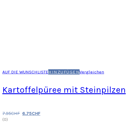
AUF DIE WUNSCHLISTE
HINZUFÜGEN
Vergleichen
Kartoffelpüree mit Steinpilzen
7.95
CHF
6.75
CHF
(
0
)