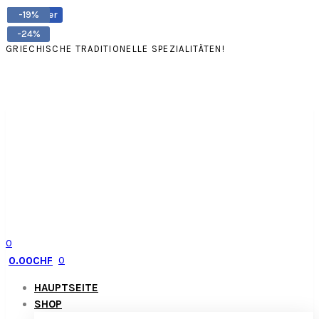
Bestseller
-14%
-15%
-13%
-19%
-24%
GRIECHISCHE TRADITIONELLE SPEZIALITÄTEN!
0
0
0.00
CHF
HAUPTSEITE
SHOP