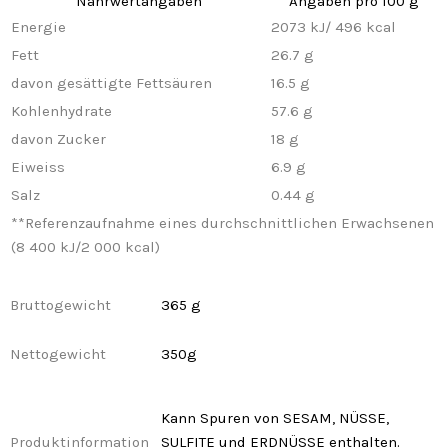
Nährwertangaben
Angaben pro 100 g
Energie
2073 kJ/ 496 kcal
Fett
26.7 g
davon gesättigte Fettsäuren
16.5 g
Kohlenhydrate
57.6 g
davon Zucker
18 g
Eiweiss
6.9 g
Salz
0.44 g
**
Referenzaufnahme eines durchschnittlichen Erwachsenen
(8 400 kJ/2 000 kcal)
Bruttogewicht
365 g
Nettogewicht
350g
Kann Spuren von SESAM, NÜSSE,
Produktinformation
SULFITE und ERDNÜSSE enthalten.