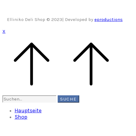
Elliniko Deli Shop © 2023| Developed by
eproductions
X
Search
SUCHE
for:
Hauptseite
Shop