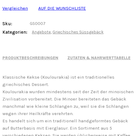
Vergleichen
AUF DIE WUNSCHLISTE
Sku:
GS0007
Kategorien:
Angebote
,
Griechisches Süssgebäck
PRODUKTBESCHREIBUNGEN
ZUTATEN & NÄHRWERTTABELLE
Klassische Kekse (Koulourakia) ist ein traditionelles
griechisches Dessert.
Koulourakia wurden mindestens seit der Zeit der minoischen
Zivilisation vorbereitet. Die Minoer bereiteten das Gebäck
manchmal wie kleine Schlangen zu, weil sie die Schlangen
wegen ihrer Heilkräfte verehrten.
Es handelt sich um ein traditionell handgeformtes Gebäck
auf Butterbasis mit Eierglasur. Ein Sortiment aus 5
verschiedenen Keksen. Sie werden üblicherweise mit Kaffee