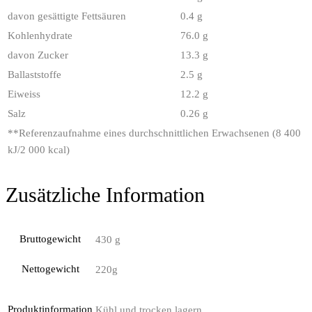
davon gesättigte Fettsäuren
0.4 g
Kohlenhydrate
76.0 g
davon Zucker
13.3 g
Ballaststoffe
2.5 g
Eiweiss
12.2 g
Salz
0.26 g
**
Referenzaufnahme eines durchschnittlichen Erwachsenen (8 400
kJ/2 000 kcal)
Zusätzliche Information
Bruttogewicht
430 g
Nettogewicht
220g
Produktinformation
Kühl und trocken lagern.