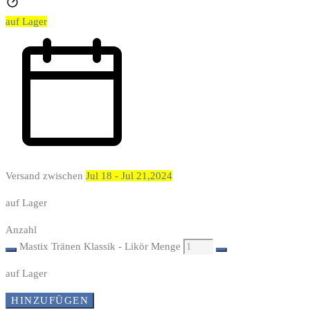
auf Lager
Versand zwischen
Jul 18 - Jul 21,2024
auf Lager
Anzahl
Mastix Tränen Klassik - Likör Menge
auf Lager
HINZUFÜGEN