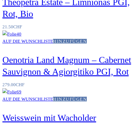
Theopetra Estate – Limnionas PGI,
Rot, Bio
21.50
CHF
AUF DIE WUNSCHLISTE
HINZUFÜGEN
Oenotria Land Magnum – Cabernet
Sauvignon & Agiorgitiko PGI, Rot
279.00
CHF
AUF DIE WUNSCHLISTE
HINZUFÜGEN
Weisswein mit Wacholder