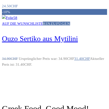
24.50
CHF
-10%
AUF DIE WUNSCHLISTE
HINZUFÜGEN
Ouzo Sertiko aus Mytilini
34.90
CHF
Ursprünglicher Preis war: 34.90CHF
31.40
CHF
Aktueller
Preis ist: 31.40CHF.
Greek Food, Good Mood!