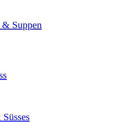
a & Suppen
ss
 Süsses