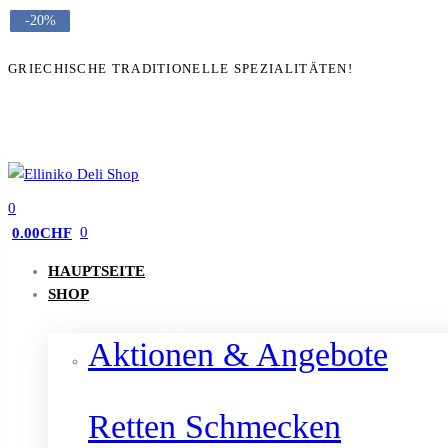
-20%
-25%
-20%
-16%
-22%
-20%
GRIECHISCHE TRADITIONELLE SPEZIALITÄTEN!
0
0
0.00
CHF
HAUPTSEITE
SHOP
Aktionen & Angebote
Retten Schmecken