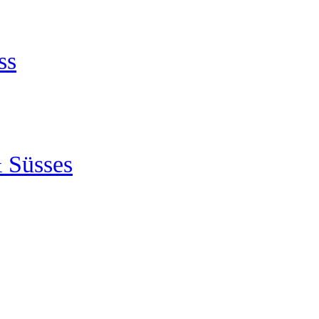
ss
 Süsses