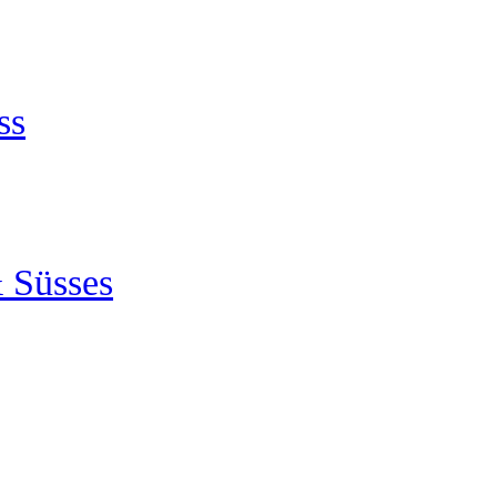
ss
 Süsses