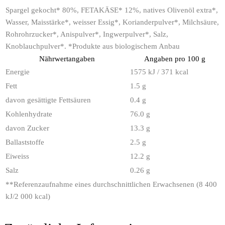
Spargel gekocht* 80%, FETAKÄSE* 12%, natives Olivenöl extra*,
Wasser, Maisstärke*, weisser Essig*, Korianderpulver*, Milchsäure,
Rohrohrzucker*, Anispulver*, Ingwerpulver*, Salz,
Knoblauchpulver*. *Produkte aus biologischem Anbau
Nährwertangaben
Angaben pro 100 g
Energie
1575 kJ / 371 kcal
Fett
1.5 g
davon gesättigte Fettsäuren
0.4 g
Kohlenhydrate
76.0 g
davon Zucker
13.3 g
Ballaststoffe
2.5 g
Eiweiss
12.2 g
Salz
0.26 g
**
Referenzaufnahme eines durchschnittlichen Erwachsenen (8 400
kJ/2 000 kcal)