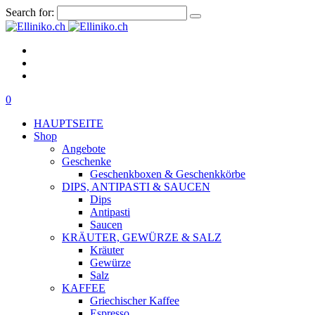
Search for:
0
HAUPTSEITE
Shop
Angebote
Geschenke
Geschenkboxen & Geschenkkörbe
DIPS, ANTIPASTI & SAUCEN
Dips
Antipasti
Saucen
KRÄUTER, GEWÜRZE & SALZ
Kräuter
Gewürze
Salz
KAFFEE
Griechischer Kaffee
Espresso