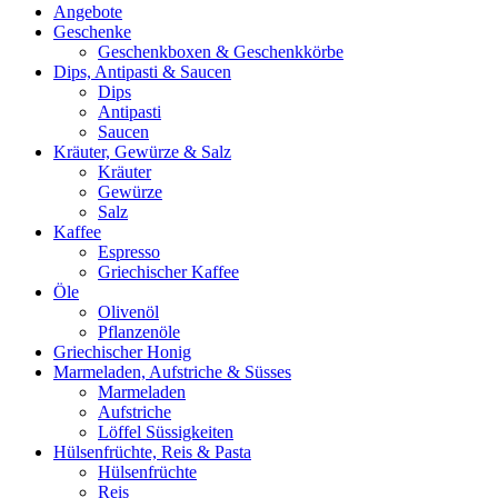
Angebote
Geschenke
Geschenkboxen & Geschenkkörbe
Dips, Antipasti & Saucen
Dips
Antipasti
Saucen
Kräuter, Gewürze & Salz
Kräuter
Gewürze
Salz
Kaffee
Espresso
Griechischer Kaffee
Öle
Olivenöl
Pflanzenöle
Griechischer Honig
Marmeladen, Aufstriche & Süsses
Marmeladen
Aufstriche
Löffel Süssigkeiten
Hülsenfrüchte, Reis & Pasta
Hülsenfrüchte
Reis