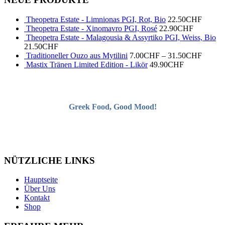
Theopetra Estate - Limnionas PGI, Rot, Bio
22.50
CHF
Theopetra Estate - Xinomavro PGI, Rosé
22.90
CHF
Theopetra Estate - Malagousia & Assyrtiko PGI, Weiss, Bio
21.50
CHF
Traditioneller Ouzo aus Mytilini
7.00
CHF
–
31.50
CHF
Mastix Tränen Limited Edition - Likör
49.90
CHF
Greek Food, Good Mood!
NÜTZLICHE LINKS
Hauptseite
Über Uns
Kontakt
Shop