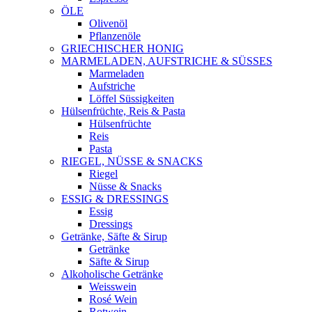
ÖLE
Olivenöl
Pflanzenöle
GRIECHISCHER HONIG
MARMELADEN, AUFSTRICHE & SÜSSES
Marmeladen
Aufstriche
Löffel Süssigkeiten
Hülsenfrüchte, Reis & Pasta
Hülsenfrüchte
Reis
Pasta
RIEGEL, NÜSSE & SNACKS
Riegel
Nüsse & Snacks
ESSIG & DRESSINGS
Essig
Dressings
Getränke, Säfte & Sirup
Getränke
Säfte & Sirup
Alkoholische Getränke
Weisswein
Rosé Wein
Rotwein