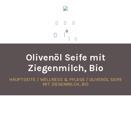
0
Olivenöl Seife mit
Ziegenmilch, Bio
HAUPTSEITE
/
WELLNESS & PFLEGE
/ OLIVENÖL SEIFE
MIT ZIEGENMILCH, BIO