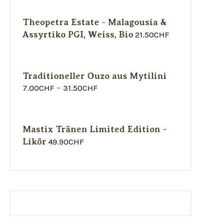
Theopetra Estate - Malagousia &
Assyrtiko PGI, Weiss, Bio
21.50
CHF
Traditioneller Ouzo aus Mytilini
7.00
CHF
31.50
CHF
–
Mastix Tränen Limited Edition -
Likör
49.90
CHF