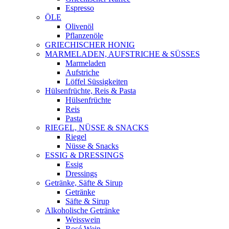
Espresso
ÖLE
Olivenöl
Pflanzenöle
GRIECHISCHER HONIG
MARMELADEN, AUFSTRICHE & SÜSSES
Marmeladen
Aufstriche
Löffel Süssigkeiten
Hülsenfrüchte, Reis & Pasta
Hülsenfrüchte
Reis
Pasta
RIEGEL, NÜSSE & SNACKS
Riegel
Nüsse & Snacks
ESSIG & DRESSINGS
Essig
Dressings
Getränke, Säfte & Sirup
Getränke
Säfte & Sirup
Alkoholische Getränke
Weisswein
Rosé Wein