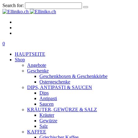
Search for:
0
HAUPTSEITE
Shop
Angebote
Geschenke
Geschenkboxen & Geschenkkörbe
Ostergeschenke
DIPS, ANTIPASTI & SAUCEN
Dips
Antipasti
Saucen
KRÄUTER, GEWÜRZE & SALZ
Kräuter
Gewürze
Salz
KAFFEE
Griechischer Kaffee