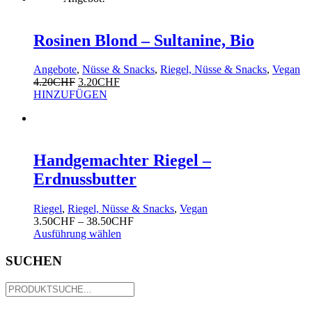
Rosinen Blond – Sultanine, Bio
Angebote
,
Nüsse & Snacks
,
Riegel, Nüsse & Snacks
,
Vegan
4.20
CHF
3.20
CHF
HINZUFÜGEN
Handgemachter Riegel –
Erdnussbutter
Riegel
,
Riegel, Nüsse & Snacks
,
Vegan
3.50
CHF
–
38.50
CHF
Ausführung wählen
SUCHEN