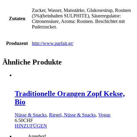
Zucker, Wasser, Maisstärke, Glukosesirup, Rosinen
(5%)(beinhalten SULPHITE), Säureregulator:
Zutaten
Citronensäure, Aroma: Rosinen. Beschichtet mit
Puderzucker.
Produzent
http://www.parfait.gr/
Ähnliche Produkte
Traditionelle Orangen Zopf Kekse,
Bio
Nüsse & Snacks
,
Riegel, Nüsse & Snacks
,
Vegan
6.50
CHF
HINZUFÜGEN
Angebot!