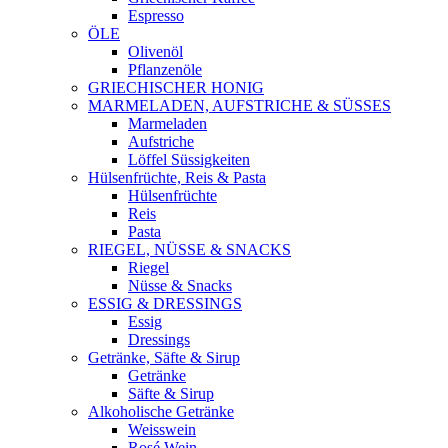
Espresso
ÖLE
Olivenöl
Pflanzenöle
GRIECHISCHER HONIG
MARMELADEN, AUFSTRICHE & SÜSSES
Marmeladen
Aufstriche
Löffel Süssigkeiten
Hülsenfrüchte, Reis & Pasta
Hülsenfrüchte
Reis
Pasta
RIEGEL, NÜSSE & SNACKS
Riegel
Nüsse & Snacks
ESSIG & DRESSINGS
Essig
Dressings
Getränke, Säfte & Sirup
Getränke
Säfte & Sirup
Alkoholische Getränke
Weisswein
Rosé Wein