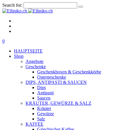
Search for:
0
HAUPTSEITE
Shop
Angebote
Geschenke
Geschenkboxen & Geschenkkörbe
Ostergeschenke
DIPS, ANTIPASTI & SAUCEN
Dips
Antipasti
Saucen
KRÄUTER, GEWÜRZE & SALZ
Kräuter
Gewürze
Salz
KAFFEE
Griechischer Kaffee