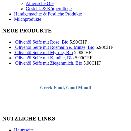
Ätherische Öle
Gesicht- & Körperpflege
Handgemachte & Festliche Produkte
Milchprodukte
NEUE PRODUKTE
Olivenöl Seife mit Rose, Bio
5.90
CHF
Olivenöl Seife mit Rosmarin & Minze, Bio
5.90
CHF
Olivenöl Seife mit Myrrhe, Bio
5.90
CHF
Olivenöl Seife mit Kamille, Bio
5.90
CHF
Olivenöl Seife mit Ziegenmilch, Bio
5.90
CHF
Greek Food, Good Mood!
NÜTZLICHE LINKS
Hauptseite