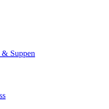
a & Suppen
ss